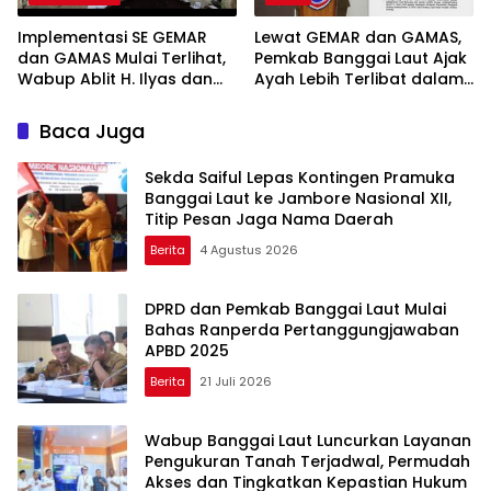
Implementasi SE GEMAR
Lewat GEMAR dan GAMAS,
dan GAMAS Mulai Terlihat,
Pemkab Banggai Laut Ajak
Wabup Ablit H. Ilyas dan
Ayah Lebih Terlibat dalam
Para Ayah di Banggai Laut
Pendidikan Anak
Kompak Ambil Rapor Anak
Baca Juga
Sekda Saiful Lepas Kontingen Pramuka
Banggai Laut ke Jambore Nasional XII,
Titip Pesan Jaga Nama Daerah
Berita
4 Agustus 2026
DPRD dan Pemkab Banggai Laut Mulai
Bahas Ranperda Pertanggungjawaban
APBD 2025
Berita
21 Juli 2026
Wabup Banggai Laut Luncurkan Layanan
Pengukuran Tanah Terjadwal, Permudah
Akses dan Tingkatkan Kepastian Hukum