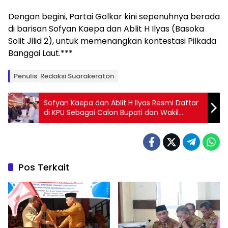
Dengan begini, Partai Golkar kini sepenuhnya berada
di barisan Sofyan Kaepa dan Ablit H Ilyas (Basoka
Solit Jilid 2), untuk memenangkan kontestasi Pilkada
Banggai Laut.***
Penulis: Redaksi Suarakeraton
Sofyan Kaepa dan Ablit H Ilyas Resmi Daftar
di KPU Sebagai Calon Bupati dan Wakil
Bupati Banggai Laut
Pos Terkait