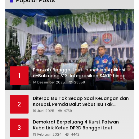
Popular Posts
Pemkab Banggai Laut Launching Aplikasi
1
e-Balimang V.3, Integrasikan SAKIP hingga
Satu Data Layanan Publik
14 Desember 2025
28558
Diterpa Isu Tak Sedap Soal Keuangan dan
2
Korupsi, Pemda Balut Sebut Isu Tak
Berdasar
19 Juni 2025
4759
Demokrat Berpeluang 4 Kursi, Patwan
3
Kuba Lirik Ketua DPRD Banggai Laut
19 Februari 2024
4442