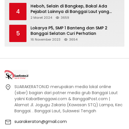
Heboh, Selain di Bangkep, Bakal Ada
4
Pejabat Lainnya di Banggai Laut yang
Bakal di Ciduk, Bagini Kata Kapolres!
2 Maret 2024
3659
Lokarya P5, SMP 1 Banteng dan SMP 2
5
Banggai Selatan Curi Perhatian
16 November 2023
3654
SUARAKERATON.ID merupakan media lokal online
(siber) bagian dari patner media grub Banggai Laut
yakni KabarBenggawi.com & BanggaiPost.com |
Alamat Jl. Jogugu Zakaria (Kawasan STQ) Lampa, Kec
Banggai. . Banggai Laut, Sulawesi Tengah
suarakeraton@gmail.com