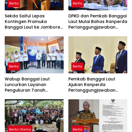
Berita
Berita
Sekda Saiful Lepas
DPRD dan Pemkab Banggai
Kontingen Pramuka
Laut Mulai Bahas Ranperda
Banggai Laut ke Jambore
Pertanggungjawaban
Nasional XII, Titip Pesan
APBD 2025
Jaga Nama Daerah
Berita
Berita
Wabup Banggai Laut
Pemkab Banggai Laut
Luncurkan Layanan
Ajukan Ranperda
Pengukuran Tanah
Pertanggungjawaban
Terjadwal, Permudah
APBD 2025, Realisasi
Akses dan Tingkatkan
Pendapatan Tembus 97,02
Kepastian Hukum
Persen
Berita Utama
Berita