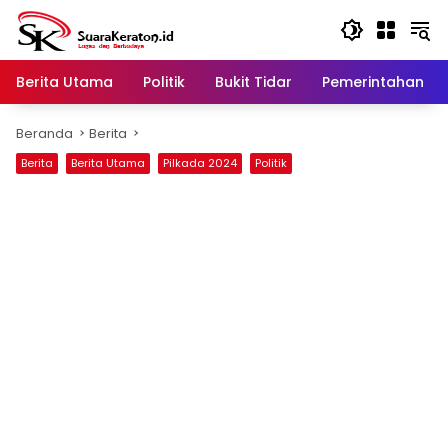
Langsung
ke
konten
Berita Utama
Politik
Bukit Tidar
Pemerintahan
Beranda
Berita
Berita
Berita Utama
Pilkada 2024
Politik