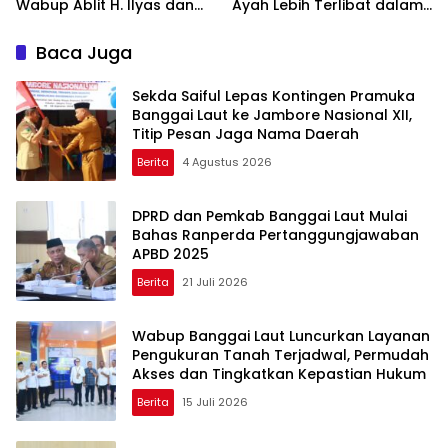
Wabup Ablit H. Ilyas dan
Ayah Lebih Terlibat dalam
Para Ayah di Banggai Laut
Pendidikan Anak
Kompak Ambil Rapor Anak
Baca Juga
Sekda Saiful Lepas Kontingen Pramuka
Banggai Laut ke Jambore Nasional XII,
Titip Pesan Jaga Nama Daerah
Berita
4 Agustus 2026
DPRD dan Pemkab Banggai Laut Mulai
Bahas Ranperda Pertanggungjawaban
APBD 2025
Berita
21 Juli 2026
Wabup Banggai Laut Luncurkan Layanan
Pengukuran Tanah Terjadwal, Permudah
Akses dan Tingkatkan Kepastian Hukum
Berita
15 Juli 2026