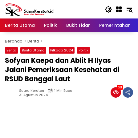
Langsung
ke
konten
Berita Utama
Politik
Bukit Tidar
Pemerintahan
Beranda
Berita
Berita
Berita Utama
Pilkada 2024
Politik
Sofyan Kaepa dan Ablit H Ilyas
Jalani Pemeriksaan Kesehatan di
RSUD Banggai Laut
521
Suara Keraton
1 Min Baca
31 Agustus 2024