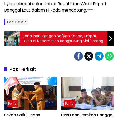
Ilyas sebagai calon tetap Bupati dan Wakil Bupati
Banggai Laut dalam Pilkada mendatang.***
Penulis: R.P
Sentuhan Tangan Sofyan Kaepa, Empat
Desa di Kecamatan Bangkurung Kini Terang
Pos Terkait
Berita
Berita
Sekda Saiful Lepas
DPRD dan Pemkab Banggai