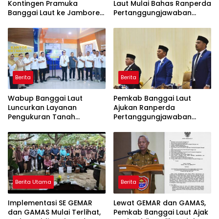
Kontingen Pramuka
Laut Mulai Bahas Ranperda
Banggai Laut ke Jambore
Pertanggungjawaban
Nasional XII, Titip Pesan
APBD 2025
Jaga Nama Daerah
Berita
Berita
Wabup Banggai Laut
Pemkab Banggai Laut
Luncurkan Layanan
Ajukan Ranperda
Pengukuran Tanah
Pertanggungjawaban
Terjadwal, Permudah
APBD 2025, Realisasi
Akses dan Tingkatkan
Pendapatan Tembus 97,02
Kepastian Hukum
Persen
Berita Utama
Berita
Implementasi SE GEMAR
Lewat GEMAR dan GAMAS,
dan GAMAS Mulai Terlihat,
Pemkab Banggai Laut Ajak