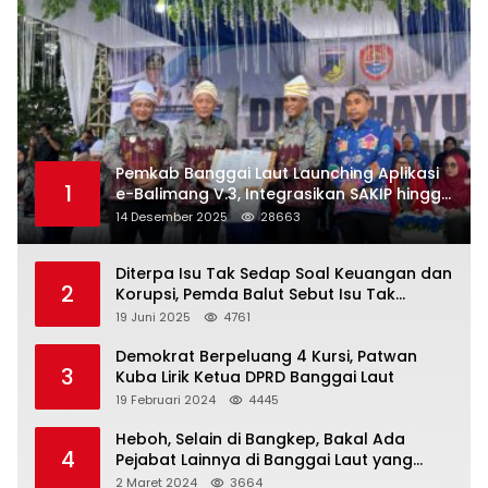
Pemkab Banggai Laut Launching Aplikasi
1
e-Balimang V.3, Integrasikan SAKIP hingga
Satu Data Layanan Publik
14 Desember 2025
28663
Diterpa Isu Tak Sedap Soal Keuangan dan
2
Korupsi, Pemda Balut Sebut Isu Tak
Berdasar
19 Juni 2025
4761
Demokrat Berpeluang 4 Kursi, Patwan
3
Kuba Lirik Ketua DPRD Banggai Laut
19 Februari 2024
4445
Heboh, Selain di Bangkep, Bakal Ada
4
Pejabat Lainnya di Banggai Laut yang
Bakal di Ciduk, Bagini Kata Kapolres!
2 Maret 2024
3664