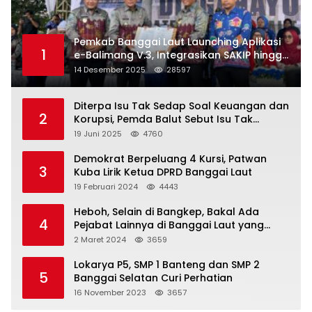
Pemkab Banggai Laut Launching Aplikasi
1
e-Balimang V.3, Integrasikan SAKIP hingga
Satu Data Layanan Publik
14 Desember 2025
28597
Diterpa Isu Tak Sedap Soal Keuangan dan
2
Korupsi, Pemda Balut Sebut Isu Tak
Berdasar
19 Juni 2025
4760
Demokrat Berpeluang 4 Kursi, Patwan
3
Kuba Lirik Ketua DPRD Banggai Laut
19 Februari 2024
4443
Heboh, Selain di Bangkep, Bakal Ada
4
Pejabat Lainnya di Banggai Laut yang
Bakal di Ciduk, Bagini Kata Kapolres!
2 Maret 2024
3659
Lokarya P5, SMP 1 Banteng dan SMP 2
5
Banggai Selatan Curi Perhatian
16 November 2023
3657