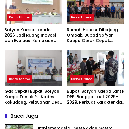
Berita Utama
Berita Utama
Sofyan Kaepa: Lomdes
Rumah Hancur Diterjang
2026 Jadi Ruang Inovasi
Ombak, Bupati Sofyan
dan Evaluasi Kemajuan
Kaepa Gerak Cepat:
Desa
Bantuan Langsung
Diserahkan!
Berita Utama
Berita Utama
Gas Cepat! Bupati Sofyan
Bupati Sofyan Kaepa Lantik
Kaepa Tunjuk Pjs Kades
DPPI Banggai Laut 2025–
Kokudang, Pelayanan Desa
2029, Perkuat Karakter dan
Jangan Sampai Mandek
Nasionalisme Generasi
Muda
Baca Juga
Implementasi SE GEMAR dan GAMAS