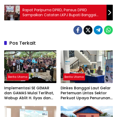
Rapat Paripurna DPRD, Pansus DPRD
Sampaikan Catatan LKPJ Bupati Banggai
Laut 2023
Pos Terkait
Berita Utama
Berita Utama
Implementasi SE GEMAR
Dinkes Banggai Laut Gelar
dan GAMAS Mulai Terlihat,
Pertemuan Lintas Sektor
Wabup Ablit H. Ilyas dan
Perkuat Upaya Penurunan
Para Ayah di Banggai Laut
Stunting di Banggai Laut
Kompak Ambil Rapor Anak