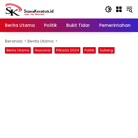
Langsung
ke
konten
Berita Utama
Politik
Bukit Tidar
Pemerintahan
Beranda
Berita Utama
Berita Utama
Nasional
Pilkada 2024
Politik
Sulteng