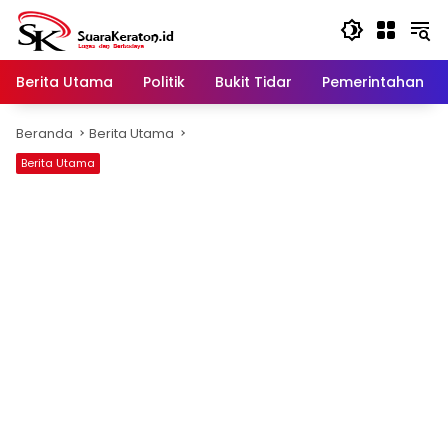
Langsung
ke
konten
Berita Utama
Politik
Bukit Tidar
Pemerintahan
Beranda
Berita Utama
Berita Utama