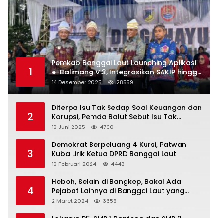
Pemkab Banggai Laut Launching Aplikasi
1
e-Balimang V.3, Integrasikan SAKIP hingga
Satu Data Layanan Publik
14 Desember 2025
28559
Diterpa Isu Tak Sedap Soal Keuangan dan
2
Korupsi, Pemda Balut Sebut Isu Tak
Berdasar
19 Juni 2025
4760
Demokrat Berpeluang 4 Kursi, Patwan
3
Kuba Lirik Ketua DPRD Banggai Laut
19 Februari 2024
4443
Heboh, Selain di Bangkep, Bakal Ada
4
Pejabat Lainnya di Banggai Laut yang
Bakal di Ciduk, Bagini Kata Kapolres!
2 Maret 2024
3659