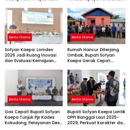
Para Ayah di Banggai Laut
Stunting di Banggai Laut
Kompak Ambil Rapor Anak
Berita Utama
Berita Utama
Sofyan Kaepa: Lomdes
Rumah Hancur Diterjang
2026 Jadi Ruang Inovasi
Ombak, Bupati Sofyan
dan Evaluasi Kemajuan
Kaepa Gerak Cepat:
Desa
Bantuan Langsung
Diserahkan!
Berita Utama
Berita Utama
Gas Cepat! Bupati Sofyan
Bupati Sofyan Kaepa Lantik
Kaepa Tunjuk Pjs Kades
DPPI Banggai Laut 2025–
Kokudang, Pelayanan Desa
2029, Perkuat Karakter dan
Jangan Sampai Mandek
Nasionalisme Generasi