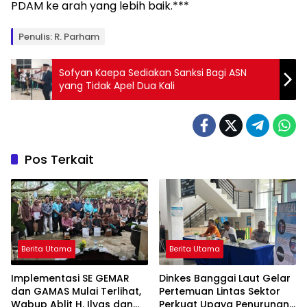
PDAM ke arah yang lebih baik.***
Penulis: R. Parham
Sofyan Kaepa Sediakan Sanksi Bagi ASN
yang Tidak Apel Dua Kali
Pos Terkait
Berita Utama
Berita Utama
Implementasi SE GEMAR
Dinkes Banggai Laut Gelar
dan GAMAS Mulai Terlihat,
Pertemuan Lintas Sektor
Wabup Ablit H. Ilyas dan
Perkuat Upaya Penurunan