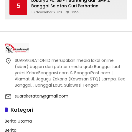
Lokarya P5, SMP 1 Banteng dan SMP 2
5
Banggai Selatan Curi Perhatian
16 November 2023
3655
SUARAKERATON.ID merupakan media lokal online
(siber) bagian dari patner media grub Banggai Laut
yakni KabarBenggawi.com & BanggaiPost.com |
Alamat Jl. Jogugu Zakaria (Kawasan STQ) Lampa, Kec
Banggai. . Banggai Laut, Sulawesi Tengah
suarakeraton@gmail.com
Kategori
Berita Utama
Berita