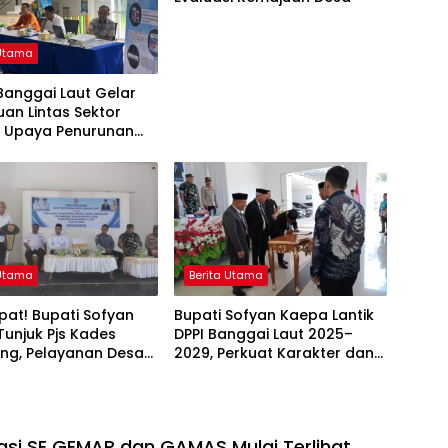
 Utama
Banggai Laut Gelar
an Lintas Sektor
t Upaya Penurunan
g di Banggai Laut
 Utama
Berita Utama
at! Bupati Sofyan
Bupati Sofyan Kaepa Lantik
unjuk Pjs Kades
DPPI Banggai Laut 2025–
ng, Pelayanan Desa
2029, Perkuat Karakter dan
 Sampai Mandek
Nasionalisme Generasi Muda
si SE GEMAR dan GAMAS Mulai Terlihat,