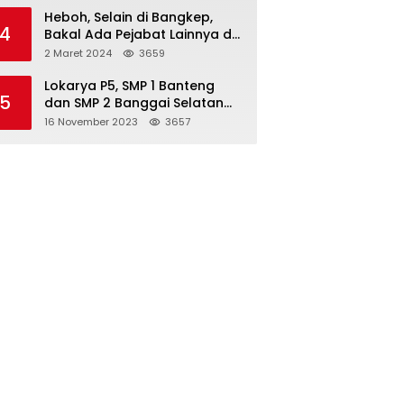
Heboh, Selain di Bangkep,
4
Bakal Ada Pejabat Lainnya di
Banggai Laut yang Bakal di
2 Maret 2024
3659
Ciduk, Bagini Kata Kapolres!
Lokarya P5, SMP 1 Banteng
5
dan SMP 2 Banggai Selatan
Curi Perhatian
16 November 2023
3657