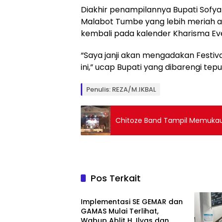
Diakhir penampilannya Bupati Sof
Malabot Tumbe yang lebih meriah ap
kembali pada kalender Kharisma Ev
“Saya janji akan mengadakan Festiv
ini,” ucap Bupati yang dibarengi te
Penulis: REZA/M.IKBAL
Chitoze Band Tampil Memukau
Pos Terkait
Berita Utama
Implementasi SE GEMAR dan
GAMAS Mulai Terlihat,
Wabup Ablit H. Ilyas dan