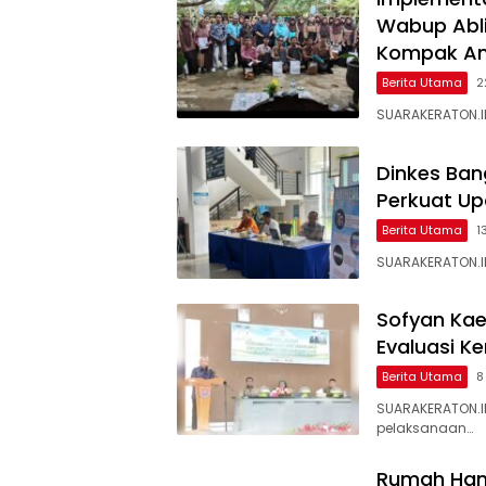
Wabup Ablit
Kompak Am
Berita Utama
2
SUARAKERATON.ID
Dinkes Ban
Perkuat Up
Berita Utama
1
SUARAKERATON.ID
Sofyan Kae
Evaluasi K
Berita Utama
8
SUARAKERATON.I
pelaksanaan…
Rumah Hanc