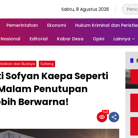
Sabtu, 8 Agustus 2026
Pemerintahan
Ekonomi
Hukum Kriminal dan Peristi
Nasional
Editorial
Kabar Desa
Opini
Lainnya
didikan dan Budaya
Sulteng
 Sofyan Kaepa Seperti
, Malam Penutupan
bih Berwarna!
548