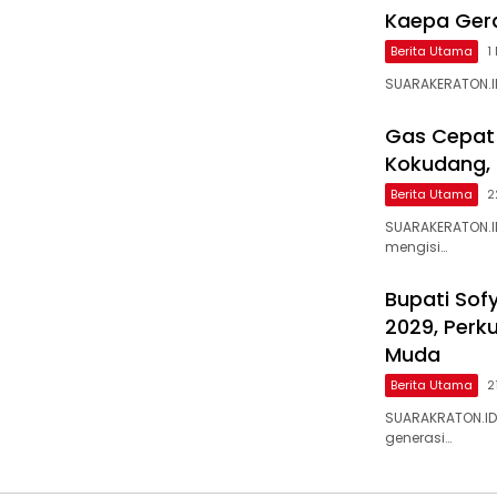
Kaepa Gera
Berita Utama
1
SUARAKERATON.ID
Gas Cepat!
Kokudang,
Berita Utama
2
SUARAKERATON.I
mengisi…
Bupati Sof
2029, Perk
Muda
Berita Utama
2
SUARAKRATON.ID
generasi…