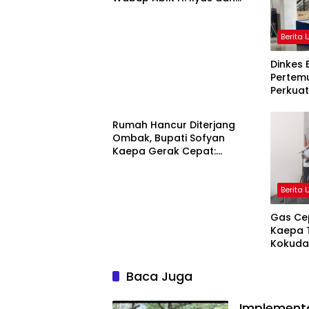
Para Ayah di Banggai Laut
Kompak Ambil Rapor Anak
Berita
Dinkes 
Pertemu
Perkua
Berita Utama
Stuntin
Rumah Hancur Diterjang
Ombak, Bupati Sofyan
Kaepa Gerak Cepat:
Bantuan Langsung
Diserahkan!
Berita
Gas Cep
Kaepa T
Kokuda
Jangan
Baca Juga
Implementa