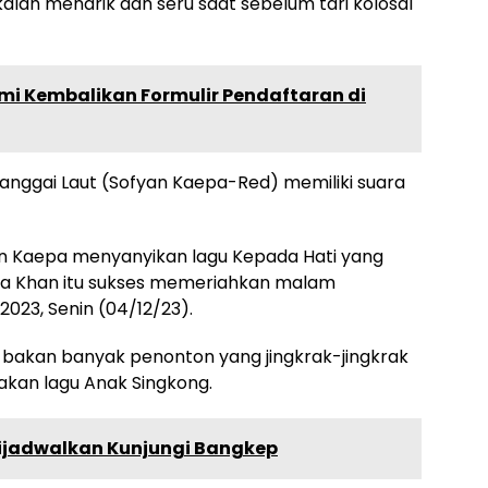
lah menarik dan seru saat sebelum tari kolosal
mi Kembalikan Formulir Pendaftaran di
anggai Laut (Sofyan Kaepa-Red) memiliki suara
n Kaepa menyanyikan lagu Kepada Hati yang
kra Khan itu sukses memeriahkan malam
023, Senin (04/12/23).
bakan banyak penonton yang jingkrak-jingkrak
kan lagu Anak Singkong.
dijadwalkan Kunjungi Bangkep