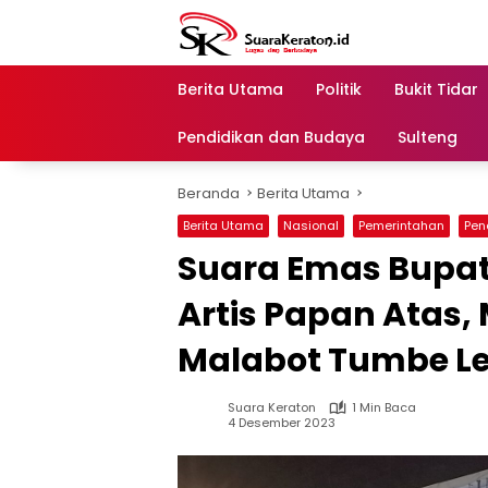
Langsung
ke
konten
Berita Utama
Politik
Bukit Tidar
Pendidikan dan Budaya
Sulteng
Beranda
Berita Utama
Berita Utama
Nasional
Pemerintahan
Pen
Suara Emas Bupati
Artis Papan Atas
Malabot Tumbe Le
Suara Keraton
1 Min Baca
4 Desember 2023