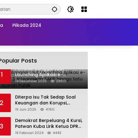
wa
Pilkada 2024
Popular Posts
Pemkab Banggai Laut
1
Launching Aplikasi e-
Balimang V.3, Integrasikan
14 Desember 2025
28616
SAKIP hingga Satu Data
Layanan Publik
Diterpa Isu Tak Sedap Soal
2
Keuangan dan Korupsi,
Pemda Balut Sebut Isu Tak
19 Juni 2025
4760
Berdasar
Demokrat Berpeluang 4 Kursi,
3
Patwan Kuba Lirik Ketua DPRD
Banggai Laut
19 Februari 2024
4443