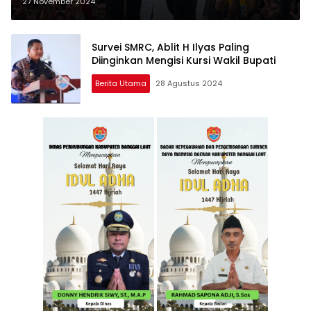
Dua Periode
27 November 2024
Survei SMRC, Ablit H Ilyas Paling
Diinginkan Mengisi Kursi Wakil Bupati
Berita Utama
28 Agustus 2024