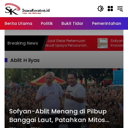
Langsung
ke
konten
Berita Utama
Politik
Bukit Tidar
Pemerintahan
Dinkes Banggai Laut Gelar Pertemuan
Sofyan Kaepa: L
Breaking News
Lintas Sektor Perkuat Upaya Penurunan
Inovasi dan Eval
Stunting di Banggai Laut
Ablit H ilyas
Sofyan-Ablit Menang di Pilbup
Banggai Laut, Patahkan Mitos