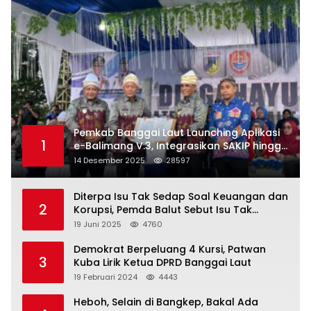
Pemkab Banggai Laut Launching Aplikasi
1
e-Balimang V.3, Integrasikan SAKIP hingga
Satu Data Layanan Publik
14 Desember 2025
28597
Diterpa Isu Tak Sedap Soal Keuangan dan
2
Korupsi, Pemda Balut Sebut Isu Tak
Berdasar
19 Juni 2025
4760
Demokrat Berpeluang 4 Kursi, Patwan
3
Kuba Lirik Ketua DPRD Banggai Laut
19 Februari 2024
4443
Heboh, Selain di Bangkep, Bakal Ada