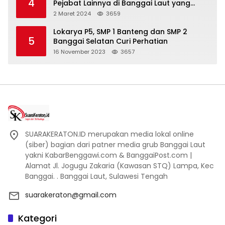
4
Pejabat Lainnya di Banggai Laut yang
Bakal di Ciduk, Bagini Kata Kapolres!
2 Maret 2024
3659
Lokarya P5, SMP 1 Banteng dan SMP 2
5
Banggai Selatan Curi Perhatian
16 November 2023
3657
SUARAKERATON.ID merupakan media lokal online
(siber) bagian dari patner media grub Banggai Laut
yakni KabarBenggawi.com & BanggaiPost.com |
Alamat Jl. Jogugu Zakaria (Kawasan STQ) Lampa, Kec
Banggai. . Banggai Laut, Sulawesi Tengah
suarakeraton@gmail.com
Kategori