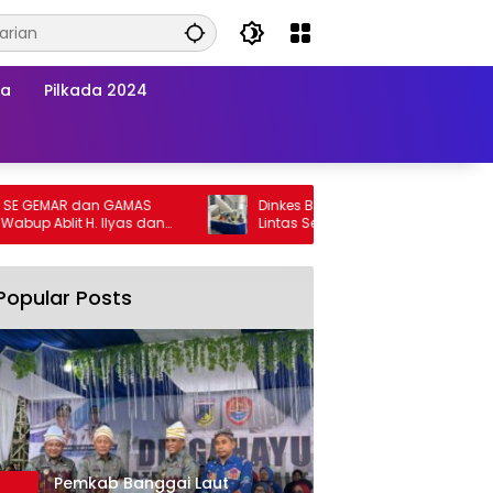
wa
Pilkada 2024
GEMAR dan GAMAS
Dinkes Banggai Laut Gelar Pertemuan
p Ablit H. Ilyas dan
Lintas Sektor Perkuat Upaya Penurunan
gai Laut Kompak
Stunting di Banggai Laut
Popular Posts
Pemkab Banggai Laut