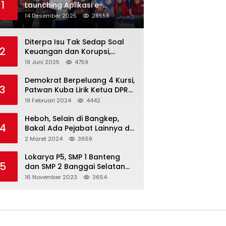
1
Launching Aplikasi e-
Balimang V.3, Integrasikan
14 Desember 2025
28558
SAKIP hingga Satu Data
Layanan Publik
Diterpa Isu Tak Sedap Soal
2
Keuangan dan Korupsi,
Pemda Balut Sebut Isu Tak
19 Juni 2025
4759
Berdasar
Demokrat Berpeluang 4 Kursi,
3
Patwan Kuba Lirik Ketua DPRD
Banggai Laut
19 Februari 2024
4442
Heboh, Selain di Bangkep,
4
Bakal Ada Pejabat Lainnya di
Banggai Laut yang Bakal di
2 Maret 2024
3659
Ciduk, Bagini Kata Kapolres!
Lokarya P5, SMP 1 Banteng
5
dan SMP 2 Banggai Selatan
Curi Perhatian
16 November 2023
3654