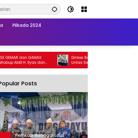
wa
Pilkada 2024
EMAR dan GAMAS
Dinkes Banggai Laut Gelar Pertemuan
p Ablit H. Ilyas dan
Lintas Sektor Perkuat Upaya Penurunan
gai Laut Kompak
Stunting di Banggai Laut
Popular Posts
Pemkab Banggai Laut