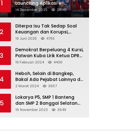
1
Launching Aplikasi e-
Balimang V.3, Integrasikan
14 Desember 2025
28145
SAKIP hingga Satu Data
Layanan Publik
Diterpa Isu Tak Sedap Soal
2
Keuangan dan Korupsi,
Pemda Balut Sebut Isu Tak
19 Juni 2025
4755
Berdasar
Demokrat Berpeluang 4 Kursi,
3
Patwan Kuba Lirik Ketua DPRD
Banggai Laut
19 Februari 2024
4436
Heboh, Selain di Bangkep,
4
Bakal Ada Pejabat Lainnya di
Banggai Laut yang Bakal di
2 Maret 2024
3657
Ciduk, Bagini Kata Kapolres!
Lokarya P5, SMP 1 Banteng
5
dan SMP 2 Banggai Selatan
Curi Perhatian
16 November 2023
3649