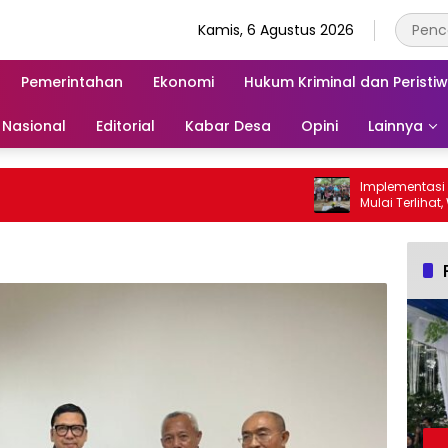
Kamis, 6 Agustus 2026
Pemerintahan
Ekonomi
Hukum Kriminal dan Peristi
Nasional
Editorial
Kabar Desa
Opini
Lainnya
Implementasi SE G
Mulai Terlihat, Wabu
Para Ayah di Bang
Ambil Rapor Anak