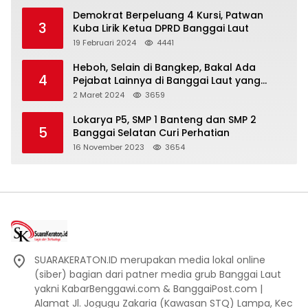
Demokrat Berpeluang 4 Kursi, Patwan
3
Kuba Lirik Ketua DPRD Banggai Laut
19 Februari 2024
4441
Heboh, Selain di Bangkep, Bakal Ada
4
Pejabat Lainnya di Banggai Laut yang
Bakal di Ciduk, Bagini Kata Kapolres!
2 Maret 2024
3659
Lokarya P5, SMP 1 Banteng dan SMP 2
5
Banggai Selatan Curi Perhatian
16 November 2023
3654
SUARAKERATON.ID merupakan media lokal online
(siber) bagian dari patner media grub Banggai Laut
yakni KabarBenggawi.com & BanggaiPost.com |
Alamat Jl. Jogugu Zakaria (Kawasan STQ) Lampa, Kec