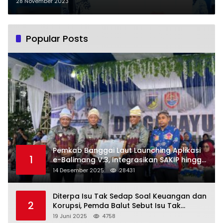
Nasional Tahun 2023
28 November 2023
Popular Posts
Pemkab Banggai Laut Launching Aplikasi
1
e-Balimang V.3, Integrasikan SAKIP hingga
Satu Data Layanan Publik
14 Desember 2025
28431
Diterpa Isu Tak Sedap Soal Keuangan dan
2
Korupsi, Pemda Balut Sebut Isu Tak
Berdasar
19 Juni 2025
4758