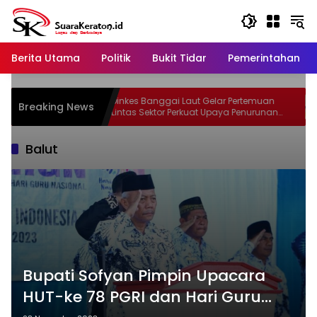
Langsung
ke
konten
Berita Utama
Politik
Bukit Tidar
Pemerintahan
GAMAS
Dinkes Banggai Laut Gelar Pertemuan
Breaking News
lyas dan
Lintas Sektor Perkuat Upaya Penurunan
ompak
Stunting di Banggai Laut
Balut
Bupati Sofyan Pimpin Upacara
HUT-ke 78 PGRI dan Hari Guru