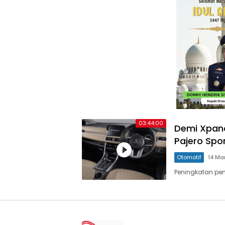
03:44:00
Demi Xpand
Pajero Spo
Otomotif
14 Ma
Peningkatan pen