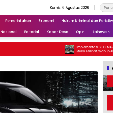
Kamis, 6 Agustus 2026
Pemerintahan
Ekonomi
Hukum Kriminal dan Peristi
Nasional
Editorial
Kabar Desa
Opini
Lainnya
Implementasi SE GEMAR dan
Mulai Terlihat, Wabup Ablit H. 
Para Ayah di Banggai Laut 
Ambil Rapor Anak