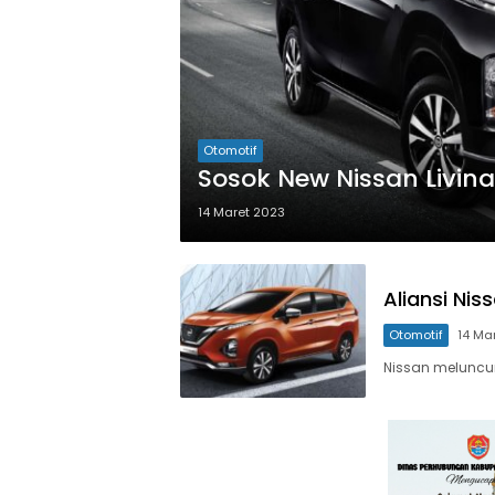
Otomotif
Sosok New Nissan Livin
14 Maret 2023
Aliansi Nis
Otomotif
14 Ma
Nissan meluncur