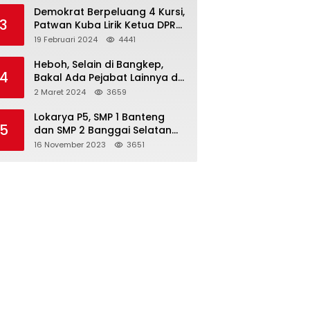
Demokrat Berpeluang 4 Kursi,
3
Patwan Kuba Lirik Ketua DPRD
Banggai Laut
19 Februari 2024
4441
Heboh, Selain di Bangkep,
4
Bakal Ada Pejabat Lainnya di
Banggai Laut yang Bakal di
2 Maret 2024
3659
Ciduk, Bagini Kata Kapolres!
Lokarya P5, SMP 1 Banteng
5
dan SMP 2 Banggai Selatan
Curi Perhatian
16 November 2023
3651