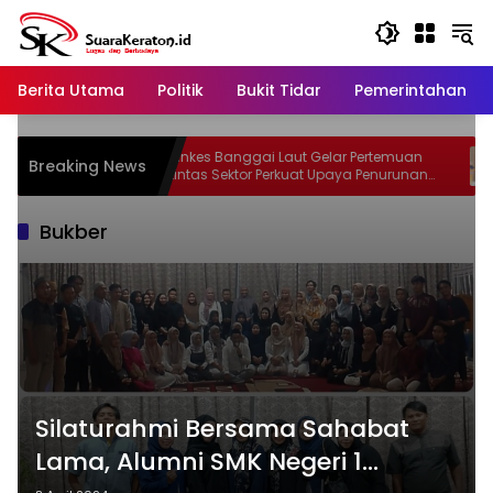
Langsung
ke
konten
Berita Utama
Politik
Bukit Tidar
Pemerintahan
MAS
Dinkes Banggai Laut Gelar Pertemuan
S
Breaking News
as dan
Lintas Sektor Perkuat Upaya Penurunan
I
pak
Stunting di Banggai Laut
Bukber
Silaturahmi Bersama Sahabat
Lama, Alumni SMK Negeri 1