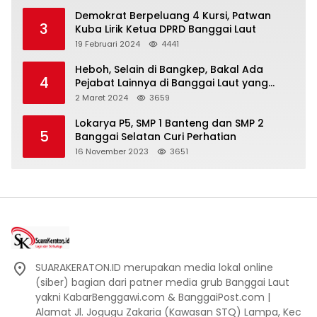
Demokrat Berpeluang 4 Kursi, Patwan
3
Kuba Lirik Ketua DPRD Banggai Laut
19 Februari 2024
4441
Heboh, Selain di Bangkep, Bakal Ada
4
Pejabat Lainnya di Banggai Laut yang
Bakal di Ciduk, Bagini Kata Kapolres!
2 Maret 2024
3659
Lokarya P5, SMP 1 Banteng dan SMP 2
5
Banggai Selatan Curi Perhatian
16 November 2023
3651
SUARAKERATON.ID merupakan media lokal online
(siber) bagian dari patner media grub Banggai Laut
yakni KabarBenggawi.com & BanggaiPost.com |
Alamat Jl. Jogugu Zakaria (Kawasan STQ) Lampa, Kec