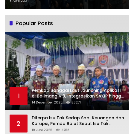
Ampana Kota Gelar Buka Puasa
8 April 2024
Bersama
Popular Posts
Pemkab Banggai Laut Launching Aplikasi
1
e-Balimang V.3, Integrasikan SAKIP hingga
Satu Data Layanan Publik
14 Desember 2025
28271
Diterpa Isu Tak Sedap Soal Keuangan dan
2
Korupsi, Pemda Balut Sebut Isu Tak
Berdasar
19 Juni 2025
4758