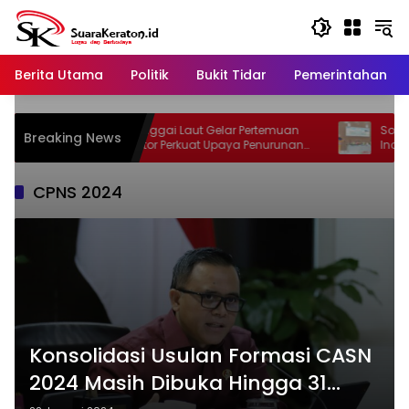
Langsung
ke
konten
Berita Utama
Politik
Bukit Tidar
Pemerintahan
Dinkes Banggai Laut Gelar Pertemuan
Sofyan Ka
Breaking News
Lintas Sektor Perkuat Upaya Penurunan
Inovasi d
Stunting di Banggai Laut
CPNS 2024
Konsolidasi Usulan Formasi CASN
2024 Masih Dibuka Hingga 31