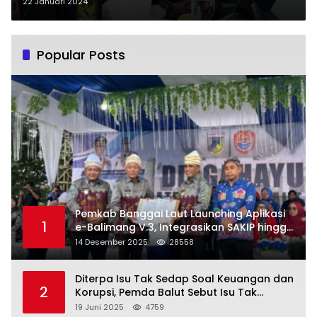
Januari 2024, Non ASN
22 Januari 2024
diprioritaskan dan Peluang Fresh
Graduate Terbuka Lebar
Popular Posts
Pemkab Banggai Laut Launching Aplikasi
1
e-Balimang V.3, Integrasikan SAKIP hingga
Satu Data Layanan Publik
14 Desember 2025
28558
Diterpa Isu Tak Sedap Soal Keuangan dan
2
Korupsi, Pemda Balut Sebut Isu Tak
Berdasar
19 Juni 2025
4759