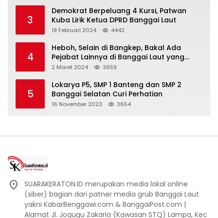
Demokrat Berpeluang 4 Kursi, Patwan
3
Kuba Lirik Ketua DPRD Banggai Laut
19 Februari 2024
4442
Heboh, Selain di Bangkep, Bakal Ada
4
Pejabat Lainnya di Banggai Laut yang
Bakal di Ciduk, Bagini Kata Kapolres!
2 Maret 2024
3659
Lokarya P5, SMP 1 Banteng dan SMP 2
5
Banggai Selatan Curi Perhatian
16 November 2023
3654
SUARAKERATON.ID merupakan media lokal online
(siber) bagian dari patner media grub Banggai Laut
yakni KabarBenggawi.com & BanggaiPost.com |
Alamat Jl. Jogugu Zakaria (Kawasan STQ) Lampa, Kec