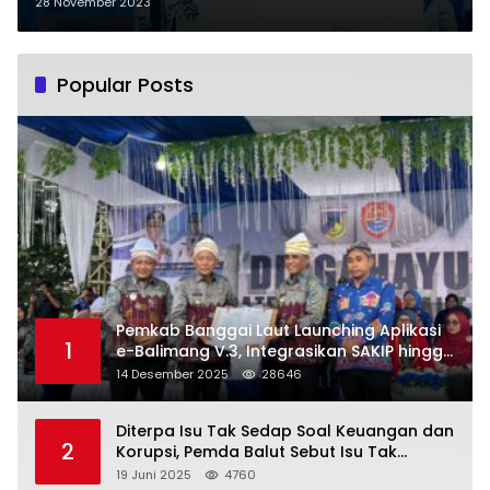
Nasional Tahun 2023
28 November 2023
Popular Posts
Pemkab Banggai Laut Launching Aplikasi
1
e-Balimang V.3, Integrasikan SAKIP hingga
Satu Data Layanan Publik
14 Desember 2025
28646
Diterpa Isu Tak Sedap Soal Keuangan dan
2
Korupsi, Pemda Balut Sebut Isu Tak
Berdasar
19 Juni 2025
4760