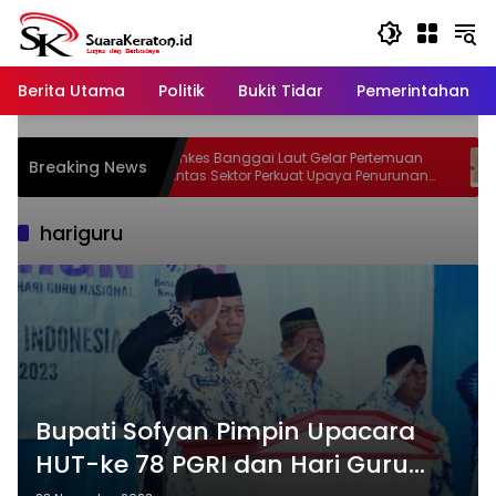
Langsung
ke
konten
Berita Utama
Politik
Bukit Tidar
Pemerintahan
MAS
Dinkes Banggai Laut Gelar Pertemuan
S
Breaking News
as dan
Lintas Sektor Perkuat Upaya Penurunan
I
pak
Stunting di Banggai Laut
hariguru
Bupati Sofyan Pimpin Upacara
HUT-ke 78 PGRI dan Hari Guru