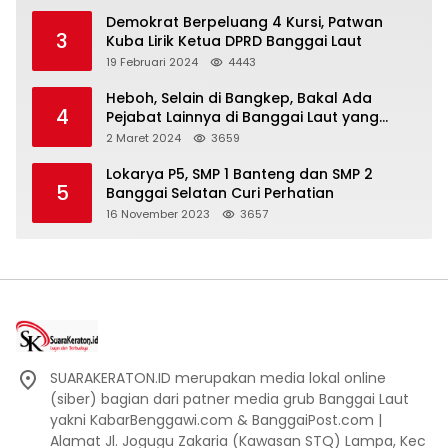
Demokrat Berpeluang 4 Kursi, Patwan
3
Kuba Lirik Ketua DPRD Banggai Laut
19 Februari 2024
4443
Heboh, Selain di Bangkep, Bakal Ada
4
Pejabat Lainnya di Banggai Laut yang
Bakal di Ciduk, Bagini Kata Kapolres!
2 Maret 2024
3659
Lokarya P5, SMP 1 Banteng dan SMP 2
5
Banggai Selatan Curi Perhatian
16 November 2023
3657
SUARAKERATON.ID merupakan media lokal online
(siber) bagian dari patner media grub Banggai Laut
yakni KabarBenggawi.com & BanggaiPost.com |
Alamat Jl. Jogugu Zakaria (Kawasan STQ) Lampa, Kec