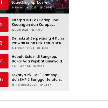
1
Launching Aplikasi e-
Balimang V.3, Integrasikan
14 Desember 2025
28643
SAKIP hingga Satu Data
Layanan Publik
Diterpa Isu Tak Sedap Soal
2
Keuangan dan Korupsi,
Pemda Balut Sebut Isu Tak
19 Juni 2025
4760
Berdasar
Demokrat Berpeluang 4 Kursi,
3
Patwan Kuba Lirik Ketua DPRD
Banggai Laut
19 Februari 2024
4443
Heboh, Selain di Bangkep,
4
Bakal Ada Pejabat Lainnya di
Banggai Laut yang Bakal di
2 Maret 2024
3659
Ciduk, Bagini Kata Kapolres!
Lokarya P5, SMP 1 Banteng
5
dan SMP 2 Banggai Selatan
Curi Perhatian
16 November 2023
3657