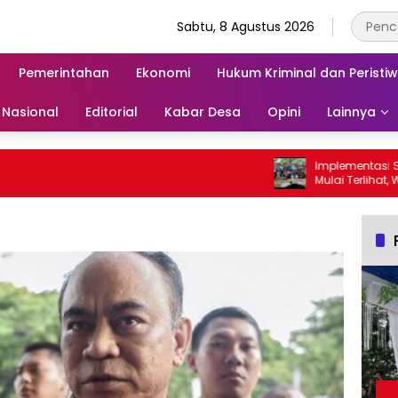
Sabtu, 8 Agustus 2026
Pemerintahan
Ekonomi
Hukum Kriminal dan Peristi
Nasional
Editorial
Kabar Desa
Opini
Lainnya
Implementasi SE GE
Mulai Terlihat, Wabup 
Para Ayah di Bangga
Ambil Rapor Anak