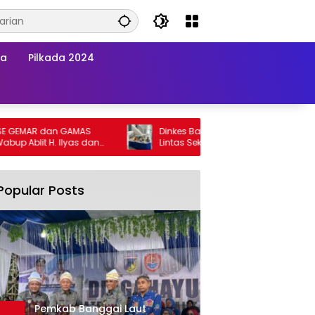
wa
Pilkada 2024
MAR dan GAMAS
Dinkes Banggai Laut Gelar Pertemuan
Ablit H. Ilyas dan
Lintas Sektor Perkuat Upaya Penurunan
i Laut Kompak
Stunting di Banggai Laut
Popular Posts
Pemkab Banggai Laut