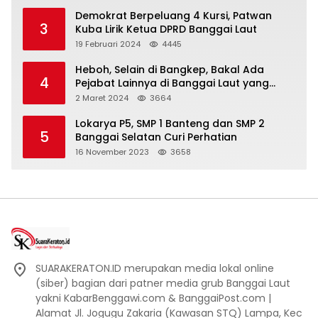
Demokrat Berpeluang 4 Kursi, Patwan
3
Kuba Lirik Ketua DPRD Banggai Laut
19 Februari 2024
4445
Heboh, Selain di Bangkep, Bakal Ada
4
Pejabat Lainnya di Banggai Laut yang
Bakal di Ciduk, Bagini Kata Kapolres!
2 Maret 2024
3664
Lokarya P5, SMP 1 Banteng dan SMP 2
5
Banggai Selatan Curi Perhatian
16 November 2023
3658
SUARAKERATON.ID merupakan media lokal online
(siber) bagian dari patner media grub Banggai Laut
yakni KabarBenggawi.com & BanggaiPost.com |
Alamat Jl. Jogugu Zakaria (Kawasan STQ) Lampa, Kec