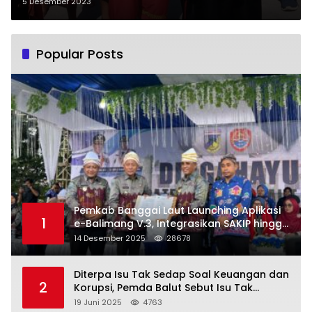
Pengantar Tumpe Burung Maleo
5 Desember 2023
Ke Keraton Banggai
Popular Posts
Pemkab Banggai Laut Launching Aplikasi
1
e-Balimang V.3, Integrasikan SAKIP hingga
Satu Data Layanan Publik
14 Desember 2025
28678
Diterpa Isu Tak Sedap Soal Keuangan dan
2
Korupsi, Pemda Balut Sebut Isu Tak
Berdasar
19 Juni 2025
4763