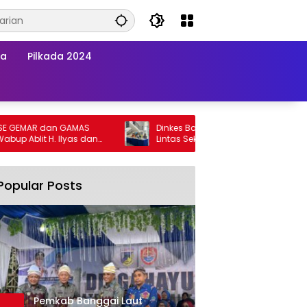
wa
Pilkada 2024
EMAR dan GAMAS
Dinkes Banggai Laut Gelar Pertemuan
 Ablit H. Ilyas dan
Lintas Sektor Perkuat Upaya Penurunan
ai Laut Kompak
Stunting di Banggai Laut
Popular Posts
Pemkab Banggai Laut