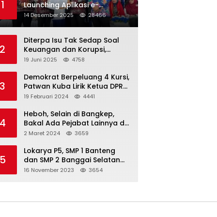
1
Launching Aplikasi e-
Balimang V.3, Integrasikan
14 Desember 2025
28466
SAKIP hingga Satu Data
Layanan Publik
Diterpa Isu Tak Sedap Soal
2
Keuangan dan Korupsi,
Pemda Balut Sebut Isu Tak
19 Juni 2025
4758
Berdasar
Demokrat Berpeluang 4 Kursi,
3
Patwan Kuba Lirik Ketua DPRD
Banggai Laut
19 Februari 2024
4441
Heboh, Selain di Bangkep,
4
Bakal Ada Pejabat Lainnya di
Banggai Laut yang Bakal di
2 Maret 2024
3659
Ciduk, Bagini Kata Kapolres!
Lokarya P5, SMP 1 Banteng
5
dan SMP 2 Banggai Selatan
Curi Perhatian
16 November 2023
3654