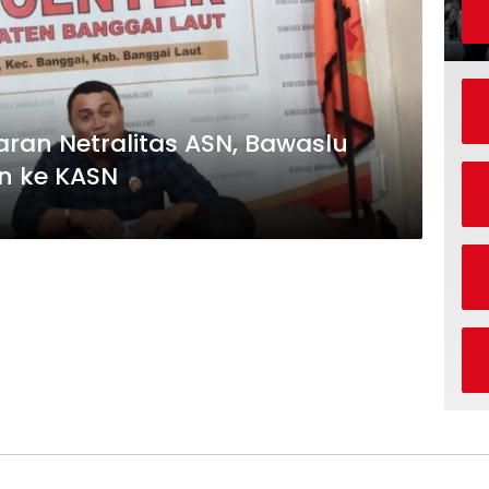
ran Netralitas ASN, Bawaslu
n ke KASN