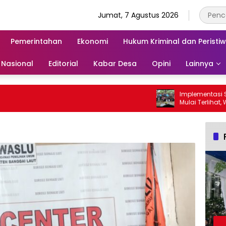
Jumat, 7 Agustus 2026
Pemerintahan
Ekonomi
Hukum Kriminal dan Peristi
Nasional
Editorial
Kabar Desa
Opini
Lainnya
Implementasi SE G
Mulai Terlihat, Wabup
Para Ayah di Bangg
Ambil Rapor Anak