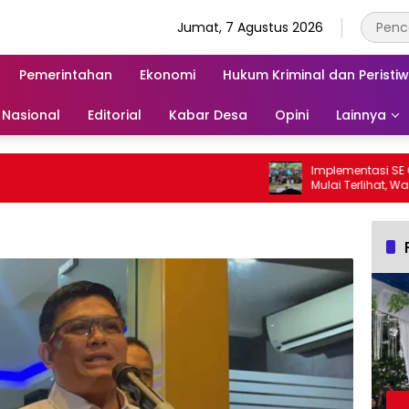
Jumat, 7 Agustus 2026
Pemerintahan
Ekonomi
Hukum Kriminal dan Peristi
Nasional
Editorial
Kabar Desa
Opini
Lainnya
Implementasi SE GEMA
Mulai Terlihat, Wabup Ab
Para Ayah di Banggai 
Ambil Rapor Anak