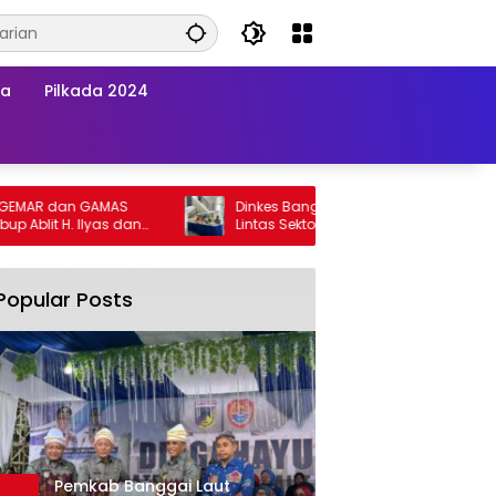
wa
Pilkada 2024
R dan GAMAS
Dinkes Banggai Laut Gelar Pertemuan
lit H. Ilyas dan
Lintas Sektor Perkuat Upaya Penurunan
Laut Kompak
Stunting di Banggai Laut
Popular Posts
Pemkab Banggai Laut