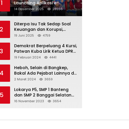
1
Launching Aplikasi e-
Balimang V.3, Integrasikan
14 Desember 2025
28556
SAKIP hingga Satu Data
Layanan Publik
Diterpa Isu Tak Sedap Soal
2
Keuangan dan Korupsi,
Pemda Balut Sebut Isu Tak
19 Juni 2025
4759
Berdasar
Demokrat Berpeluang 4 Kursi,
3
Patwan Kuba Lirik Ketua DPRD
Banggai Laut
19 Februari 2024
4441
Heboh, Selain di Bangkep,
4
Bakal Ada Pejabat Lainnya di
Banggai Laut yang Bakal di
2 Maret 2024
3659
Ciduk, Bagini Kata Kapolres!
Lokarya P5, SMP 1 Banteng
5
dan SMP 2 Banggai Selatan
Curi Perhatian
16 November 2023
3654