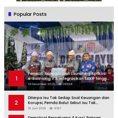
Popular Posts
Pemkab Banggai Laut Launching Aplikasi
1
e-Balimang V.3, Integrasikan SAKIP hingga
Satu Data Layanan Publik
14 Desember 2025
28698
Diterpa Isu Tak Sedap Soal Keuangan dan
2
Korupsi, Pemda Balut Sebut Isu Tak
Berdasar
19 Juni 2025
4767
Demokrat Berpeluang 4 Kursi, Patwan