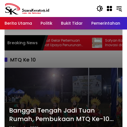
Langsung
ke
konten
Berita Utama
Politik
Bukit Tidar
Pemerintahan
Dinkes Banggai Laut Gelar Pertemuan
Sofyan Kaepa: Lom
Breaking News
Lintas Sektor Perkuat Upaya Penurunan
Inovasi dan Evalu
Stunting di Banggai Laut
MTQ Ke 10
Banggai Tengah Jadi Tuan
Rumah, Pembukaan MTQ Ke-10