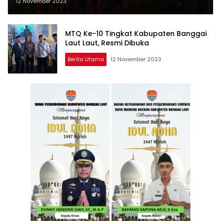
Dibuka dengan Tarian Ahlan Wa
12 November 2023
Sahlan
MTQ Ke-10 Tingkat Kabupaten Banggai
Laut Laut, Resmi Dibuka
Berita Utama
12 November 2023