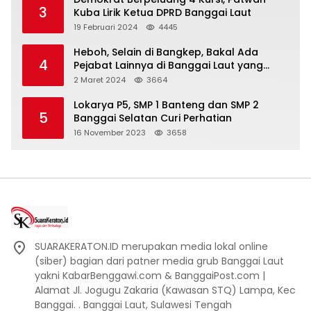
3
Kuba Lirik Ketua DPRD Banggai Laut
19 Februari 2024
4445
Heboh, Selain di Bangkep, Bakal Ada
4
Pejabat Lainnya di Banggai Laut yang
Bakal di Ciduk, Bagini Kata Kapolres!
2 Maret 2024
3664
Lokarya P5, SMP 1 Banteng dan SMP 2
5
Banggai Selatan Curi Perhatian
16 November 2023
3658
SUARAKERATON.ID merupakan media lokal online
(siber) bagian dari patner media grub Banggai Laut
yakni KabarBenggawi.com & BanggaiPost.com |
Alamat Jl. Jogugu Zakaria (Kawasan STQ) Lampa, Kec
Banggai. . Banggai Laut, Sulawesi Tengah