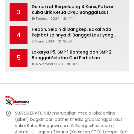
Demokrat Berpeluang 4 Kursi, Patwan
3
Kuba Lirik Ketua DPRD Banggai Laut
19 Februari 2024
4441
Heboh, Selain di Bangkep, Bakal Ada
4
Pejabat Lainnya di Banggai Laut yang
Bakal di Ciduk, Bagini Kata Kapolres!
2 Maret 2024
3659
Lokarya P5, SMP 1 Banteng dan SMP 2
5
Banggai Selatan Curi Perhatian
16 November 2023
3651
SUARAKERATON.ID merupakan media lokal online
(siber) bagian dari patner media grub Banggai Laut
yakni KabarBenggawi.com & BanggaiPost.com |
Alamat Jl. Jogugu Zakaria (Kawasan STQ) Lampa, Kec