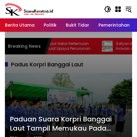
Langsung
ke
konten
Berita Utama
Politik
Bukit Tidar
Pemerintahan
Dinkes Banggai Laut Gelar Pertemuan
Sofyan Kaepa: 
Breaking News
Lintas Sektor Perkuat Upaya Penurunan
Inovasi dan Eva
Stunting di Banggai Laut
Padus Korpri Banggai Laut
Paduan Suara Korpri Banggai
Laut Tampil Memukau Pada