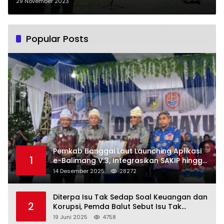
Peringatan HUT Korpri Ke-52
29 November 2023
Tahun
Popular Posts
Pemkab Banggai Laut Launching Aplikasi
1
e-Balimang V.3, Integrasikan SAKIP hingga
Satu Data Layanan Publik
14 Desember 2025
28272
Diterpa Isu Tak Sedap Soal Keuangan dan
2
Korupsi, Pemda Balut Sebut Isu Tak
Berdasar
19 Juni 2025
4758