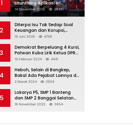
1
Launching Aplikasi e-
Balimang V.3, Integrasikan
14 Desember 2025
28431
SAKIP hingga Satu Data
Layanan Publik
Diterpa Isu Tak Sedap Soal
2
Keuangan dan Korupsi,
Pemda Balut Sebut Isu Tak
19 Juni 2025
4758
Berdasar
Demokrat Berpeluang 4 Kursi,
3
Patwan Kuba Lirik Ketua DPRD
Banggai Laut
19 Februari 2024
4441
Heboh, Selain di Bangkep,
4
Bakal Ada Pejabat Lainnya di
Banggai Laut yang Bakal di
2 Maret 2024
3659
Ciduk, Bagini Kata Kapolres!
Lokarya P5, SMP 1 Banteng
5
dan SMP 2 Banggai Selatan
Curi Perhatian
16 November 2023
3654