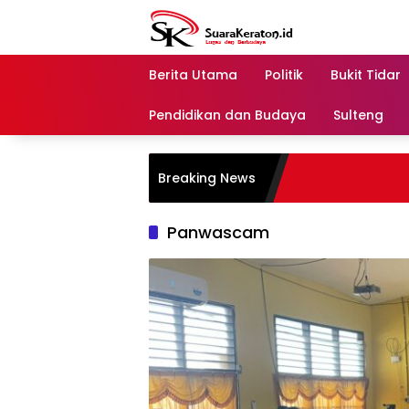
Langsung
ke
konten
Berita Utama
Politik
Bukit Tidar
Pendidikan dan Budaya
Sulteng
Breaking News
Panwascam