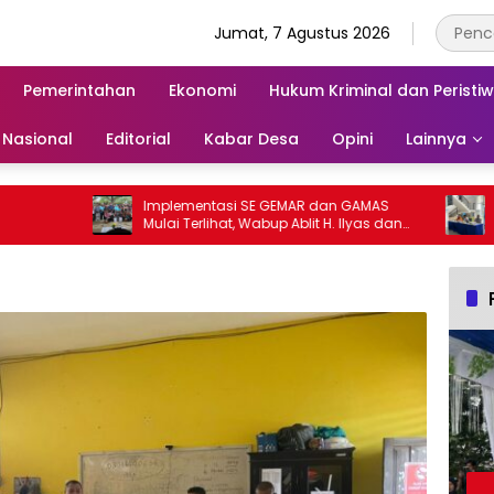
Jumat, 7 Agustus 2026
Pemerintahan
Ekonomi
Hukum Kriminal dan Peristi
Nasional
Editorial
Kabar Desa
Opini
Lainnya
Implementasi SE GEMAR dan GAMAS
Dinke
Mulai Terlihat, Wabup Ablit H. Ilyas dan
Linta
Para Ayah di Banggai Laut Kompak
Stunt
Ambil Rapor Anak