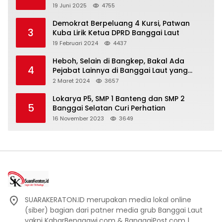
Berdasar
19 Juni 2025
4755
Demokrat Berpeluang 4 Kursi, Patwan
3
Kuba Lirik Ketua DPRD Banggai Laut
19 Februari 2024
4437
Heboh, Selain di Bangkep, Bakal Ada
4
Pejabat Lainnya di Banggai Laut yang
Bakal di Ciduk, Bagini Kata Kapolres!
2 Maret 2024
3657
Lokarya P5, SMP 1 Banteng dan SMP 2
5
Banggai Selatan Curi Perhatian
16 November 2023
3649
SUARAKERATON.ID merupakan media lokal online
(siber) bagian dari patner media grub Banggai Laut
yakni KabarBenggawi.com & BanggaiPost.com |