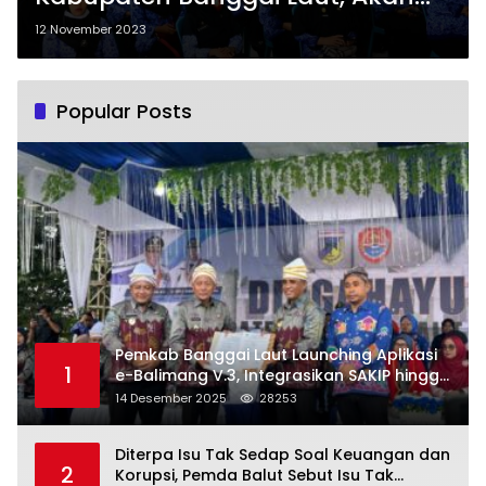
Dilaksanakan hingga 4 Desember
12 November 2023
2023, Simak Ketentuannya!
Popular Posts
Pemkab Banggai Laut Launching Aplikasi
1
e-Balimang V.3, Integrasikan SAKIP hingga
Satu Data Layanan Publik
14 Desember 2025
28253
Diterpa Isu Tak Sedap Soal Keuangan dan
2
Korupsi, Pemda Balut Sebut Isu Tak