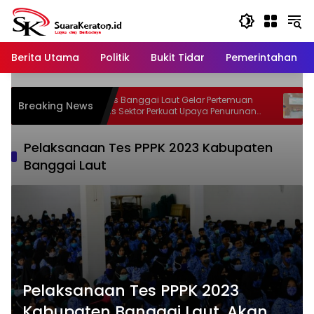
Langsung
ke
konten
Berita Utama
Politik
Bukit Tidar
Pemerintahan
Dinkes Banggai Laut Gelar Pertemuan
Sofy
Breaking News
an
Lintas Sektor Perkuat Upaya Penurunan
Inov
Stunting di Banggai Laut
Pelaksanaan Tes PPPK 2023 Kabupaten
Banggai Laut
Pelaksanaan Tes PPPK 2023
Kabupaten Banggai Laut, Akan