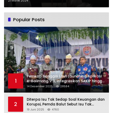
Berikut Daftarnya !
21 Maret 2024
Popular Posts
Pemkab Banggai Laut Launching Aplikasi
1
e-Balimang V.3, Integrasikan SAKIP hingga
Satu Data Layanan Publik
14 Desember 2025
28584
Diterpa Isu Tak Sedap Soal Keuangan dan
2
Korupsi, Pemda Balut Sebut Isu Tak
Berdasar
19 Juni 2025
4760