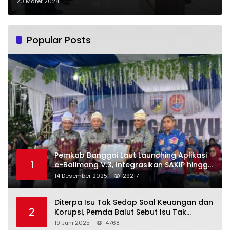
20 Maret 2024
Popular Posts
Pemkab Banggai Laut Launching Aplikasi
1
e-Balimang V.3, Integrasikan SAKIP hingga
Satu Data Layanan Publik
14 Desember 2025
29217
Diterpa Isu Tak Sedap Soal Keuangan dan
2
Korupsi, Pemda Balut Sebut Isu Tak
Berdasar
19 Juni 2025
4768