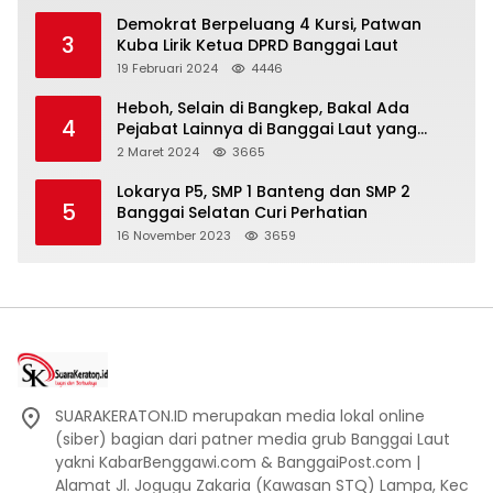
Demokrat Berpeluang 4 Kursi, Patwan
3
Kuba Lirik Ketua DPRD Banggai Laut
19 Februari 2024
4446
Heboh, Selain di Bangkep, Bakal Ada
4
Pejabat Lainnya di Banggai Laut yang
Bakal di Ciduk, Bagini Kata Kapolres!
2 Maret 2024
3665
Lokarya P5, SMP 1 Banteng dan SMP 2
5
Banggai Selatan Curi Perhatian
16 November 2023
3659
SUARAKERATON.ID merupakan media lokal online
(siber) bagian dari patner media grub Banggai Laut
yakni KabarBenggawi.com & BanggaiPost.com |
Alamat Jl. Jogugu Zakaria (Kawasan STQ) Lampa, Kec