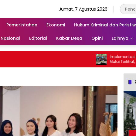
Jumat, 7 Agustus 2026
Pemerintahan
Ekonomi
Hukum Kriminal dan Peristi
Nasional
Editorial
Kabar Desa
Opini
Lainnya
Implementasi SE G
Mulai Terlihat, Wabup
Para Ayah di Bangg
Ambil Rapor Anak