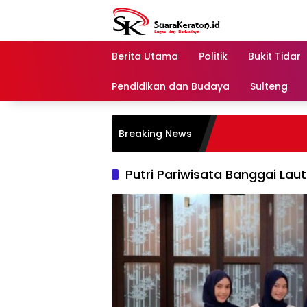
Langsung
ke
konten
Berita Utama
Politik
Bukit Tidar
Pendidikan dan Budaya
Sulteng
Breaking News
Putri Pariwisata Banggai Laut