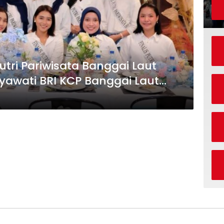
 Putri Pariwisata Banggai Laut
ryawati BRI KCP Banggai Laut
Unggul Sementara Pada Vote Like Instagram.