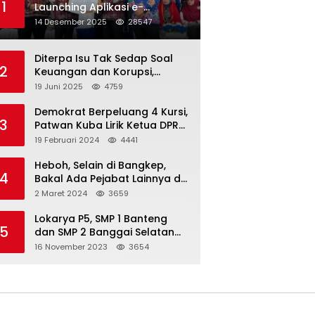
1
Launching Aplikasi e-
Balimang V.3, Integrasikan
14 Desember 2025
28547
SAKIP hingga Satu Data
Layanan Publik
Diterpa Isu Tak Sedap Soal
2
Keuangan dan Korupsi,
Pemda Balut Sebut Isu Tak
19 Juni 2025
4759
Berdasar
Demokrat Berpeluang 4 Kursi,
3
Patwan Kuba Lirik Ketua DPRD
Banggai Laut
19 Februari 2024
4441
Heboh, Selain di Bangkep,
4
Bakal Ada Pejabat Lainnya di
Banggai Laut yang Bakal di
2 Maret 2024
3659
Ciduk, Bagini Kata Kapolres!
Lokarya P5, SMP 1 Banteng
5
dan SMP 2 Banggai Selatan
Curi Perhatian
16 November 2023
3654