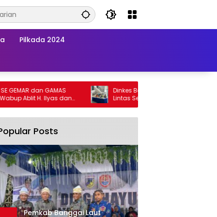
wa
Pilkada 2024
EMAR dan GAMAS
Dinkes Banggai Laut Gelar Pertemuan
 Ablit H. Ilyas dan
Lintas Sektor Perkuat Upaya Penurunan
ai Laut Kompak
Stunting di Banggai Laut
Popular Posts
Pemkab Banggai Laut