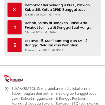
Demokrat Berpeluang 4 Kursi, Patwan
3
Kuba Lirik Ketua DPRD Banggai Laut
19 Februari 2024
4445
Heboh, Selain di Bangkep, Bakal Ada
4
Pejabat Lainnya di Banggai Laut yang
Bakal di Ciduk, Bagini Kata Kapolres!
2 Maret 2024
3664
Lokarya P5, SMP 1 Banteng dan SMP 2
5
Banggai Selatan Curi Perhatian
16 November 2023
3658
SUARAKERATON.ID merupakan media lokal online
(siber) bagian dari patner media grub Banggai Laut
yakni KabarBenggawi.com & BanggaiPost.com |
Alamat Jl. Jogugu Zakaria (Kawasan STQ) Lampa, Kec