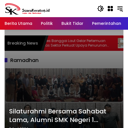
Langsung
ke
konten
Berita Utama
Politik
Bukit Tidar
Pemerintahan
S
Dinkes Banggai Laut Gelar Pertemuan
Sof
Breaking News
 dan
Lintas Sektor Perkuat Upaya Penurunan
Ino
k
Stunting di Banggai Laut
Ramadhan
Silaturahmi Bersama Sahabat
Lama, Alumni SMK Negeri 1