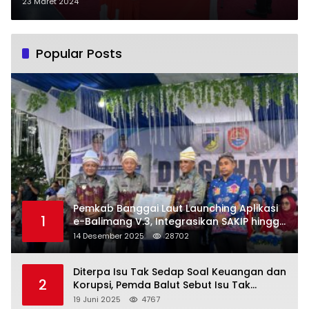
Pengawas
23 Maret 2024
Popular Posts
Pemkab Banggai Laut Launching Aplikasi
1
e-Balimang V.3, Integrasikan SAKIP hingga
Satu Data Layanan Publik
14 Desember 2025
28702
Diterpa Isu Tak Sedap Soal Keuangan dan
2
Korupsi, Pemda Balut Sebut Isu Tak
Berdasar
19 Juni 2025
4767