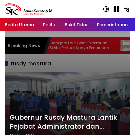
Langsung
ke
konten
Berita Utama
Politik
Bukit Tidar
Pemerintahan
Dinkes Banggai Laut Gelar Pertemuan
Sofya
Breaking News
n
Lintas Sektor Perkuat Upaya Penurunan
Inova
Stunting di Banggai Laut
rusdy mastura
Gubernur Rusdy Mastura Lantik
Pejabat Administrator dan