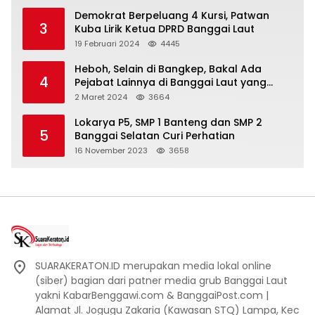
Demokrat Berpeluang 4 Kursi, Patwan
3
Kuba Lirik Ketua DPRD Banggai Laut
19 Februari 2024
4445
Heboh, Selain di Bangkep, Bakal Ada
4
Pejabat Lainnya di Banggai Laut yang
Bakal di Ciduk, Bagini Kata Kapolres!
2 Maret 2024
3664
Lokarya P5, SMP 1 Banteng dan SMP 2
5
Banggai Selatan Curi Perhatian
16 November 2023
3658
SUARAKERATON.ID merupakan media lokal online
(siber) bagian dari patner media grub Banggai Laut
yakni KabarBenggawi.com & BanggaiPost.com |
Alamat Jl. Jogugu Zakaria (Kawasan STQ) Lampa, Kec