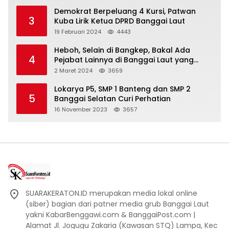
Demokrat Berpeluang 4 Kursi, Patwan
3
Kuba Lirik Ketua DPRD Banggai Laut
19 Februari 2024
4443
Heboh, Selain di Bangkep, Bakal Ada
4
Pejabat Lainnya di Banggai Laut yang
Bakal di Ciduk, Bagini Kata Kapolres!
2 Maret 2024
3659
Lokarya P5, SMP 1 Banteng dan SMP 2
5
Banggai Selatan Curi Perhatian
16 November 2023
3657
SUARAKERATON.ID merupakan media lokal online
(siber) bagian dari patner media grub Banggai Laut
yakni KabarBenggawi.com & BanggaiPost.com |
Alamat Jl. Jogugu Zakaria (Kawasan STQ) Lampa, Kec