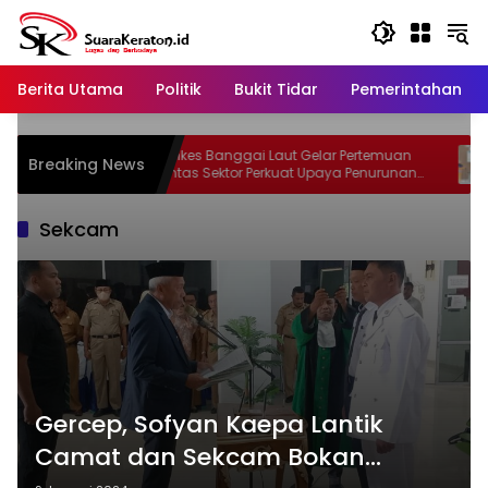
Langsung
ke
konten
Berita Utama
Politik
Bukit Tidar
Pemerintahan
MAS
Dinkes Banggai Laut Gelar Pertemuan
So
Breaking News
s dan
Lintas Sektor Perkuat Upaya Penurunan
In
ak
Stunting di Banggai Laut
Sekcam
Gercep, Sofyan Kaepa Lantik
Camat dan Sekcam Bokan