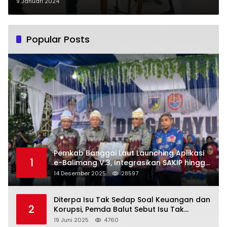
Kepulauan di Awal Tahun 2024
9 Januari 2024
Popular Posts
Pemkab Banggai Laut Launching Aplikasi
1
e-Balimang V.3, Integrasikan SAKIP hingga
Satu Data Layanan Publik
14 Desember 2025
28597
Diterpa Isu Tak Sedap Soal Keuangan dan
2
Korupsi, Pemda Balut Sebut Isu Tak
Berdasar
19 Juni 2025
4760