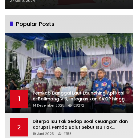
Penghargaan Kepada Tiga Desa
27 Maret 2024
Penurunan Stunting Terbaik
Popular Posts
Pemkab Banggai Laut Launching Aplikasi
1
e-Balimang V.3, Integrasikan SAKIP hingga
Satu Data Layanan Publik
14 Desember 2025
28272
Diterpa Isu Tak Sedap Soal Keuangan dan
2
Korupsi, Pemda Balut Sebut Isu Tak
Berdasar
19 Juni 2025
4758