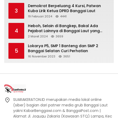
Demokrat Berpeluang 4 Kursi, Patwan
3
Kuba Lirik Ketua DPRD Banggai Laut
19 Februari 2024
4441
Heboh, Selain di Bangkep, Bakal Ada
4
Pejabat Lainnya di Banggai Laut yang
Bakal di Ciduk, Bagini Kata Kapolres!
2 Maret 2024
3659
Lokarya P5, SMP 1 Banteng dan SMP 2
5
Banggai Selatan Curi Perhatian
16 November 2023
3651
SUARAKERATON.ID merupakan media lokal online
(siber) bagian dari patner media grub Banggai Laut
yakni KabarBenggawi.com & BanggaiPost.com |
Alamat Jl. Jogugu Zakaria (Kawasan STQ) Lampa, Kec