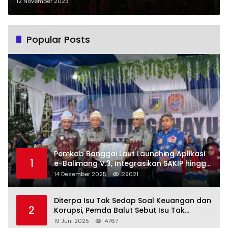
Dibuka dengan Tarian Ahlan Wa
12 November 2023
Sahlan
Popular Posts
Pemkab Banggai Laut Launching Aplikasi
1
e-Balimang V.3, Integrasikan SAKIP hingga
Satu Data Layanan Publik
14 Desember 2025
29021
Diterpa Isu Tak Sedap Soal Keuangan dan
2
Korupsi, Pemda Balut Sebut Isu Tak
Berdasar
19 Juni 2025
4767