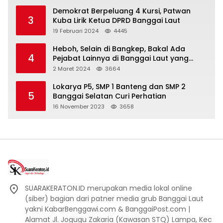
Demokrat Berpeluang 4 Kursi, Patwan
3
Kuba Lirik Ketua DPRD Banggai Laut
19 Februari 2024
4445
Heboh, Selain di Bangkep, Bakal Ada
4
Pejabat Lainnya di Banggai Laut yang
Bakal di Ciduk, Bagini Kata Kapolres!
2 Maret 2024
3664
Lokarya P5, SMP 1 Banteng dan SMP 2
5
Banggai Selatan Curi Perhatian
16 November 2023
3658
SUARAKERATON.ID merupakan media lokal online
(siber) bagian dari patner media grub Banggai Laut
yakni KabarBenggawi.com & BanggaiPost.com |
Alamat Jl. Jogugu Zakaria (Kawasan STQ) Lampa, Kec