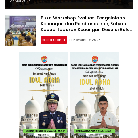
Pemerintahan Sofyan Kaepa dan
27 Mei 2024
Ablit H Ilyas
Buka Workshop Evaluasi Pengelolaan
Keuangan dan Pembangunan, Sofyan
Kaepa: Laporan Keuangan Desa di Balut
Terbaik Ke Dua
Berita Utama
14 November 2023