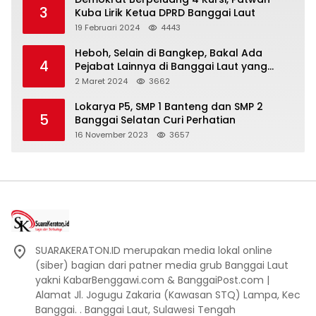
3
Kuba Lirik Ketua DPRD Banggai Laut
19 Februari 2024
4443
Heboh, Selain di Bangkep, Bakal Ada
4
Pejabat Lainnya di Banggai Laut yang
Bakal di Ciduk, Bagini Kata Kapolres!
2 Maret 2024
3662
Lokarya P5, SMP 1 Banteng dan SMP 2
5
Banggai Selatan Curi Perhatian
16 November 2023
3657
SUARAKERATON.ID merupakan media lokal online
(siber) bagian dari patner media grub Banggai Laut
yakni KabarBenggawi.com & BanggaiPost.com |
Alamat Jl. Jogugu Zakaria (Kawasan STQ) Lampa, Kec
Banggai. . Banggai Laut, Sulawesi Tengah