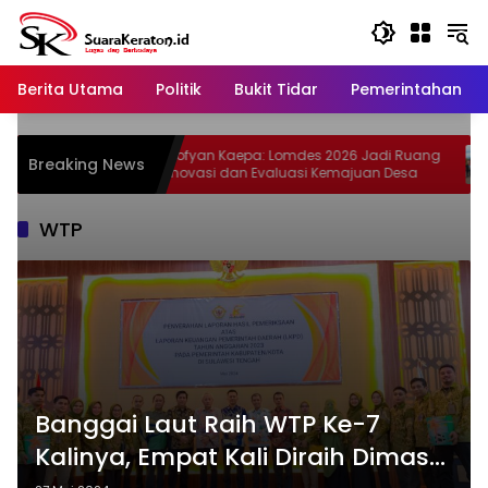
Langsung
ke
konten
Berita Utama
Politik
Bukit Tidar
Pemerintahan
muan
Sofyan Kaepa: Lomdes 2026 Jadi Ruang
Ru
Breaking News
runan
Inovasi dan Evaluasi Kemajuan Desa
So
La
WTP
Banggai Laut Raih WTP Ke-7
Kalinya, Empat Kali Diraih Dimasa