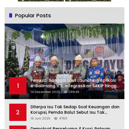
Popular Posts
Pemkab Banggai Laut Launching Aplikasi
1
e-Balimang V.3, Integrasikan SAKIP hingga
Satu Data Layanan Publik
14 Desember 2025
28649
Diterpa Isu Tak Sedap Soal Keuangan dan
2
Korupsi, Pemda Balut Sebut Isu Tak
Berdasar
19 Juni 2025
4760
Demokrat Berpeluang 4 Kursi, Patwan