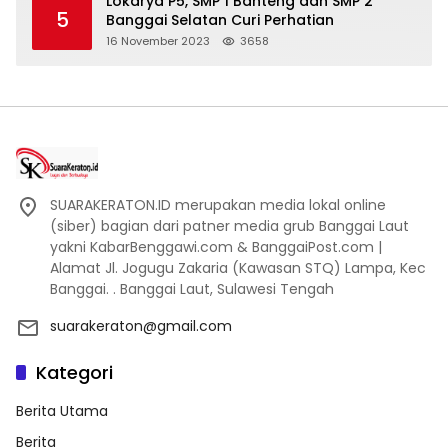
Lokarya P5, SMP 1 Banteng dan SMP 2
5
Banggai Selatan Curi Perhatian
16 November 2023
3658
SUARAKERATON.ID merupakan media lokal online
(siber) bagian dari patner media grub Banggai Laut
yakni KabarBenggawi.com & BanggaiPost.com |
Alamat Jl. Jogugu Zakaria (Kawasan STQ) Lampa, Kec
Banggai. . Banggai Laut, Sulawesi Tengah
suarakeraton@gmail.com
Kategori
Berita Utama
Berita