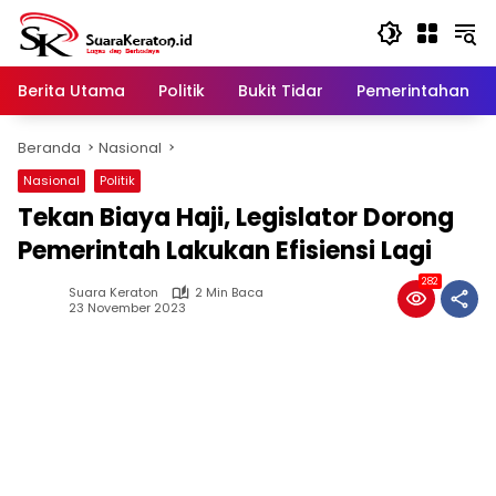
Langsung
ke
konten
Berita Utama
Politik
Bukit Tidar
Pemerintahan
Beranda
Nasional
Nasional
Politik
Tekan Biaya Haji, Legislator Dorong
Pemerintah Lakukan Efisiensi Lagi
282
Suara Keraton
2 Min Baca
23 November 2023