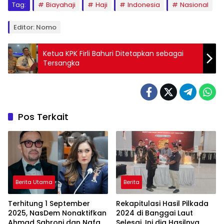
Tag:
Biayahaji
Haji
Indonesia
Nasional
Editor: Nomo
Ketua KPK Firli Bahuri Ditetapkan sebagai
Tersangka
Pos Terkait
Berita Utama
Berita
Terhitung 1 September
Rekapitulasi Hasil Pilkada
2025, NasDem Nonaktifkan
2024 di Banggai Laut
Ahmad Sahroni dan Nafa
Selesai, Ini dia Hasilnya