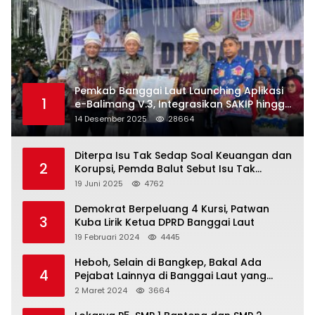
Pemkab Banggai Laut Launching Aplikasi
1
e-Balimang V.3, Integrasikan SAKIP hingga
Satu Data Layanan Publik
14 Desember 2025
28664
Diterpa Isu Tak Sedap Soal Keuangan dan
2
Korupsi, Pemda Balut Sebut Isu Tak
Berdasar
19 Juni 2025
4762
Demokrat Berpeluang 4 Kursi, Patwan
3
Kuba Lirik Ketua DPRD Banggai Laut
19 Februari 2024
4445
Heboh, Selain di Bangkep, Bakal Ada
4
Pejabat Lainnya di Banggai Laut yang
Bakal di Ciduk, Bagini Kata Kapolres!
2 Maret 2024
3664