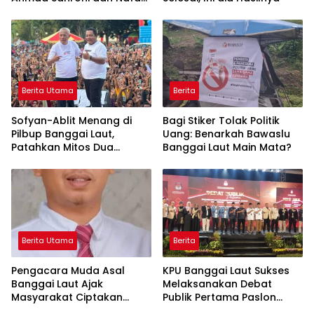
Urbach dari DPR-RI
Berita Utama
Berita
Sofyan-Ablit Menang di
Bagi Stiker Tolak Politik
Pilbup Banggai Laut,
Uang: Benarkah Bawaslu
Patahkan Mitos Dua
Banggai Laut Main Mata?
Periode
Berita Utama
Berita
Pengacara Muda Asal
KPU Banggai Laut Sukses
Banggai Laut Ajak
Melaksanakan Debat
Masyarakat Ciptakan
Publik Pertama Paslon
Kedamaian di Masa
Bupati dan Wakil Bupati