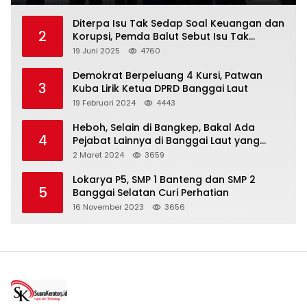
Diterpa Isu Tak Sedap Soal Keuangan dan
2
Korupsi, Pemda Balut Sebut Isu Tak
Berdasar
19 Juni 2025
4760
Demokrat Berpeluang 4 Kursi, Patwan
3
Kuba Lirik Ketua DPRD Banggai Laut
19 Februari 2024
4443
Heboh, Selain di Bangkep, Bakal Ada
4
Pejabat Lainnya di Banggai Laut yang
Bakal di Ciduk, Bagini Kata Kapolres!
2 Maret 2024
3659
Lokarya P5, SMP 1 Banteng dan SMP 2
5
Banggai Selatan Curi Perhatian
16 November 2023
3656