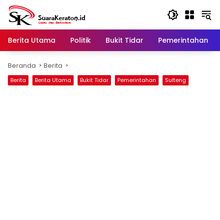
Langsung
ke
konten
Berita Utama
Politik
Bukit Tidar
Pemerintahan
Beranda
Berita
Berita
Berita Utama
Bukit Tidar
Pemerintahan
Sulteng