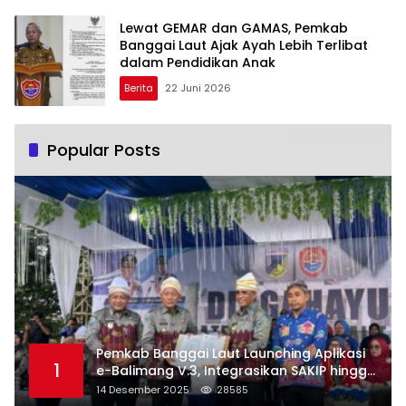
Lewat GEMAR dan GAMAS, Pemkab
Banggai Laut Ajak Ayah Lebih Terlibat
dalam Pendidikan Anak
Berita
22 Juni 2026
Popular Posts
Pemkab Banggai Laut Launching Aplikasi
1
e-Balimang V.3, Integrasikan SAKIP hingga
Satu Data Layanan Publik
14 Desember 2025
28585