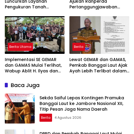
Luncurkan Layanan
Ajukan Ranperda
Pengukuran Tanah
Pertanggungjawaban
Terjadwal, Permudah
APBD 2025, Realisasi
Akses dan Tingkatkan
Pendapatan Tembus 97,02
Kepastian Hukum
Persen
Berita Utama
Berita
Implementasi SE GEMAR
Lewat GEMAR dan GAMAS,
dan GAMAS Mulai Terlihat,
Pemkab Banggai Laut Ajak
Wabup Ablit H. Ilyas dan
Ayah Lebih Terlibat dalam
Para Ayah di Banggai Laut
Pendidikan Anak
Kompak Ambil Rapor Anak
Baca Juga
Sekda Saiful Lepas Kontingen Pramuka
Banggai Laut ke Jambore Nasional XII,
Titip Pesan Jaga Nama Daerah
Berita
4 Agustus 2026
DPRD dan Pemkab Banggai Laut Mulai