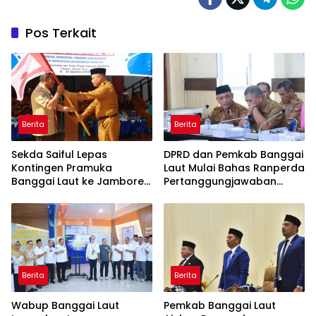
Pos Terkait
Berita
Berita
Sekda Saiful Lepas
DPRD dan Pemkab Banggai
Kontingen Pramuka
Laut Mulai Bahas Ranperda
Banggai Laut ke Jambore
Pertanggungjawaban
Nasional XII, Titip Pesan
APBD 2025
Jaga Nama Daerah
Berita
Berita
Wabup Banggai Laut
Pemkab Banggai Laut