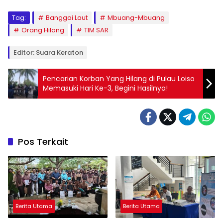
Tag:
Banggai Laut
Mbuang-Mbuang
Orang Hilang
TIM SAR
Editor: Suara Keraton
Pencarian Korban Yang Hilang di Pulau Loiso
Memasuki Hari Ke-3, Begini Hasilnya!
Pos Terkait
Berita Utama
Berita Utama