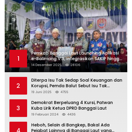
Pemkab Banggai Laut Launching Aplikasi
1
e-Balimang V.3, Integrasikan SAKIP hingga
Satu Data Layanan Publik
14 Desember 2025
28106
Diterpa Isu Tak Sedap Soal Keuangan dan
2
Korupsi, Pemda Balut Sebut Isu Tak
Berdasar
19 Juni 2025
4755
Demokrat Berpeluang 4 Kursi, Patwan
3
Kuba Lirik Ketua DPRD Banggai Laut
19 Februari 2024
4436
Heboh, Selain di Bangkep, Bakal Ada
4
Pejabat Lainnya di Banggai Laut yang