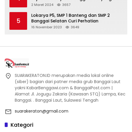
Bakal di Ciduk, Bagini Kata Kapolres!
2 Maret 2024
3657
Lokarya P5, SMP 1 Banteng dan SMP 2
5
Banggai Selatan Curi Perhatian
16 November 2023
3649
SUARAKERATON.ID merupakan media lokal online
(siber) bagian dari patner media grub Banggai Laut
yakni KabarBenggawi.com & BanggaiPost.com |
Alamat Jl. Jogugu Zakaria (Kawasan STQ) Lampa, Kec
Banggai. . Banggai Laut, Sulawesi Tengah
suarakeraton@gmail.com
Kategori