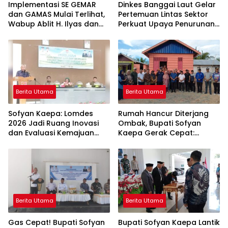
Implementasi SE GEMAR
Dinkes Banggai Laut Gelar
dan GAMAS Mulai Terlihat,
Pertemuan Lintas Sektor
Wabup Ablit H. Ilyas dan
Perkuat Upaya Penurunan
Para Ayah di Banggai Laut
Stunting di Banggai Laut
Kompak Ambil Rapor Anak
Berita Utama
Berita Utama
Sofyan Kaepa: Lomdes
Rumah Hancur Diterjang
2026 Jadi Ruang Inovasi
Ombak, Bupati Sofyan
dan Evaluasi Kemajuan
Kaepa Gerak Cepat:
Desa
Bantuan Langsung
Diserahkan!
Berita Utama
Berita Utama
Gas Cepat! Bupati Sofyan
Bupati Sofyan Kaepa Lantik