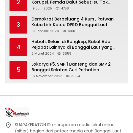
2
Korupsi, Pemda Balut Sebut Isu Tak
Berdasar
19 Juni 2025
4758
Demokrat Berpeluang 4 Kursi, Patwan
3
Kuba Lirik Ketua DPRD Banggai Laut
19 Februari 2024
4441
Heboh, Selain di Bangkep, Bakal Ada
4
Pejabat Lainnya di Banggai Laut yang
Bakal di Ciduk, Bagini Kata Kapolres!
2 Maret 2024
3659
Lokarya P5, SMP 1 Banteng dan SMP 2
5
Banggai Selatan Curi Perhatian
16 November 2023
3654
SUARAKERATON.ID merupakan media lokal online
(siber) bagian dari patner media grub Banggai Laut