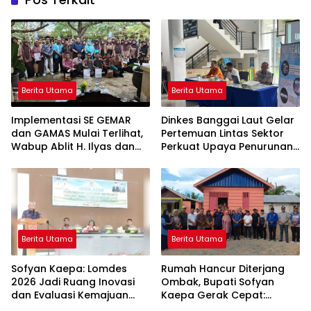
Berita Utama
Berita Utama
Implementasi SE GEMAR
Dinkes Banggai Laut Gelar
dan GAMAS Mulai Terlihat,
Pertemuan Lintas Sektor
Wabup Ablit H. Ilyas dan
Perkuat Upaya Penurunan
Para Ayah di Banggai Laut
Stunting di Banggai Laut
Kompak Ambil Rapor Anak
Berita Utama
Berita Utama
Sofyan Kaepa: Lomdes
Rumah Hancur Diterjang
2026 Jadi Ruang Inovasi
Ombak, Bupati Sofyan
dan Evaluasi Kemajuan
Kaepa Gerak Cepat:
Desa
Bantuan Langsung