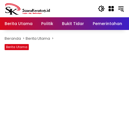
Langsung
ke
konten
Berita Utama
Politik
Bukit Tidar
Pemerintahan
Beranda
Berita Utama
Berita Utama