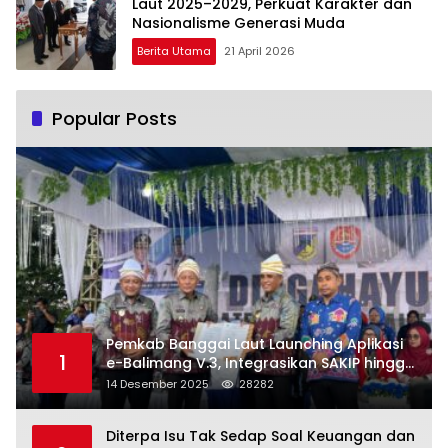
Laut 2025–2029, Perkuat Karakter dan
Nasionalisme Generasi Muda
Berita Utama
21 April 2026
Popular Posts
Pemkab Banggai Laut Launching Aplikasi
1
e-Balimang V.3, Integrasikan SAKIP hingga
Satu Data Layanan Publik
14 Desember 2025
28282
Diterpa Isu Tak Sedap Soal Keuangan dan