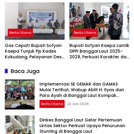
Diserahkan!
Berita Utama
Berita Utama
Gas Cepat! Bupati Sofyan
Bupati Sofyan Kaepa Lantik
Kaepa Tunjuk Pjs Kades
DPPI Banggai Laut 2025–
Kokudang, Pelayanan Desa
2029, Perkuat Karakter dan
Jangan Sampai Mandek
Nasionalisme Generasi
Muda
Baca Juga
Implementasi SE GEMAR dan GAMAS
Mulai Terlihat, Wabup Ablit H. Ilyas dan
Para Ayah di Banggai Laut Kompak
Ambil Rapor Anak
Berita Utama
22 Juni 2026
Dinkes Banggai Laut Gelar Pertemuan
Lintas Sektor Perkuat Upaya Penurunan
Stunting di Banggai Laut