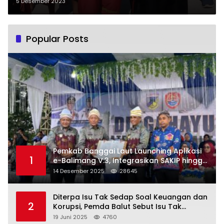
Pengantar Tumpe Burung Maleo
5 Desember 2023
Ke Keraton Banggai
Popular Posts
Pemkab Banggai Laut Launching Aplikasi
1
e-Balimang V.3, Integrasikan SAKIP hingga
Satu Data Layanan Publik
14 Desember 2025
28645
Diterpa Isu Tak Sedap Soal Keuangan dan
2
Korupsi, Pemda Balut Sebut Isu Tak
Berdasar
19 Juni 2025
4760