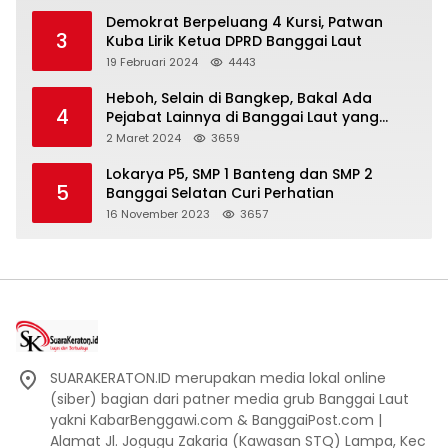
Demokrat Berpeluang 4 Kursi, Patwan
3
Kuba Lirik Ketua DPRD Banggai Laut
19 Februari 2024
4443
Heboh, Selain di Bangkep, Bakal Ada
4
Pejabat Lainnya di Banggai Laut yang
Bakal di Ciduk, Bagini Kata Kapolres!
2 Maret 2024
3659
Lokarya P5, SMP 1 Banteng dan SMP 2
5
Banggai Selatan Curi Perhatian
16 November 2023
3657
SUARAKERATON.ID merupakan media lokal online
(siber) bagian dari patner media grub Banggai Laut
yakni KabarBenggawi.com & BanggaiPost.com |
Alamat Jl. Jogugu Zakaria (Kawasan STQ) Lampa, Kec