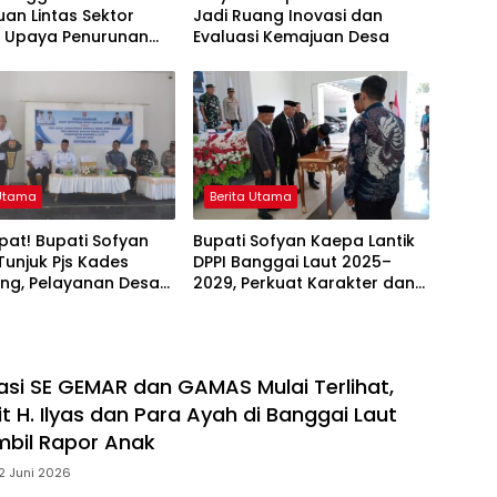
an Lintas Sektor
Jadi Ruang Inovasi dan
t Upaya Penurunan
Evaluasi Kemajuan Desa
g di Banggai Laut
 Utama
Berita Utama
at! Bupati Sofyan
Bupati Sofyan Kaepa Lantik
unjuk Pjs Kades
DPPI Banggai Laut 2025–
ng, Pelayanan Desa
2029, Perkuat Karakter dan
 Sampai Mandek
Nasionalisme Generasi Muda
si SE GEMAR dan GAMAS Mulai Terlihat,
 H. Ilyas dan Para Ayah di Banggai Laut
bil Rapor Anak
2 Juni 2026