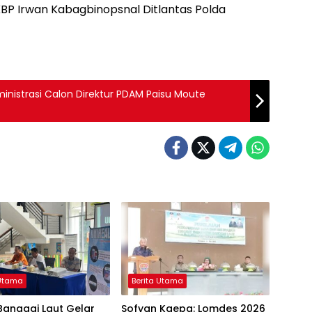
AKBP Irwan Kabagbinopsnal Ditlantas Polda
nistrasi Calon Direktur PDAM Paisu Moute
 Utama
Berita Utama
Banggai Laut Gelar
Sofyan Kaepa: Lomdes 2026