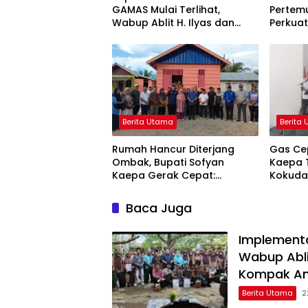
GAMAS Mulai Terlihat,
Pertemu
Wabup Ablit H. Ilyas dan
Perkua
Para Ayah di Banggai Laut
Stuntin
Kompak Ambil Rapor Anak
Berita Utama
Berita
Rumah Hancur Diterjang
Gas Cep
Ombak, Bupati Sofyan
Kaepa T
Kaepa Gerak Cepat:
Kokuda
Bantuan Langsung
Jangan
Diserahkan!
Baca Juga
Implementa
Wabup Ablit
Kompak Am
Berita Utama
2