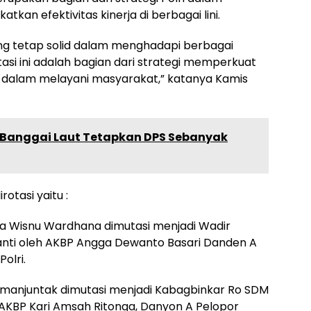
kan efektivitas kinerja di berbagai lini.
eng tetap solid dalam menghadapi berbagai
si ini adalah bagian dari strategi memperkuat
l dalam melayani masyarakat,” katanya Kamis
U Banggai Laut Tetapkan DPS Sebanyak
otasi yaitu :
ria Wisnu Wardhana dimutasi menjadi Wadir
ganti oleh AKBP Angga Dewanto Basari Danden A
olri.
 Simanjuntak dimutasi menjadi Kabagbinkar Ro SDM
h AKBP Kari Amsah Ritonga, Danyon A Pelopor