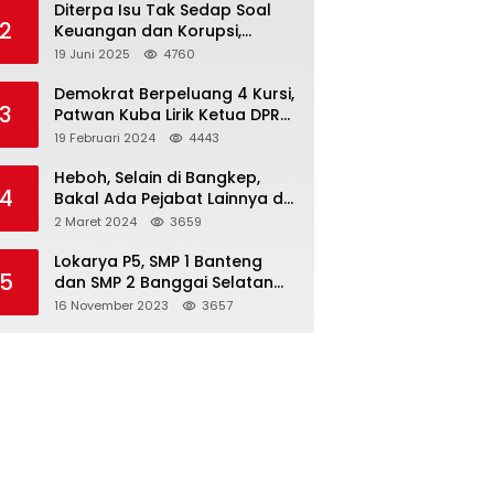
Diterpa Isu Tak Sedap Soal
2
Keuangan dan Korupsi,
Pemda Balut Sebut Isu Tak
19 Juni 2025
4760
Berdasar
Demokrat Berpeluang 4 Kursi,
3
Patwan Kuba Lirik Ketua DPRD
Banggai Laut
19 Februari 2024
4443
Heboh, Selain di Bangkep,
4
Bakal Ada Pejabat Lainnya di
Banggai Laut yang Bakal di
2 Maret 2024
3659
Ciduk, Bagini Kata Kapolres!
Lokarya P5, SMP 1 Banteng
5
dan SMP 2 Banggai Selatan
Curi Perhatian
16 November 2023
3657