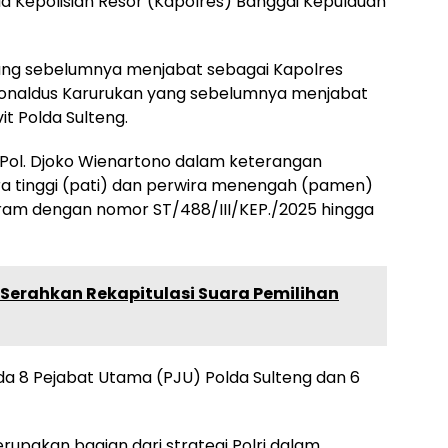
 Kepolisian Resor (Kapolres) Banggai Kepulauan
ang sebelumnya menjabat sebagai Kapolres
 Ronaldus Karurukan yang sebelumnya menjabat
t Polda Sulteng.
Pol. Djoko Wienartono dalam keterangan
ra tinggi (pati) dan perwira menengah (pamen)
ram dengan nomor ST/488/III/KEP./2025 hingga
Serahkan Rekapitulasi Suara Pemilihan
a 8 Pejabat Utama (PJU) Polda Sulteng dan 6
upakan bagian dari strategi Polri dalam