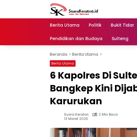
Langsung
ke
konten
Berita Utama
Politik
Bukit Tidar
Pendidikan dan Budaya
Sulteng
Beranda
Berita Utama
Berita Utama
6 Kapolres Di Sult
Bangkep Kini Dija
Karurukan
Suara Keraton
2 Min Baca
13 Maret 2025