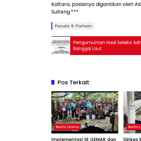
Kaltara, posisinya digantikan oleh 
Sulteng.***
Penulis: R. Parham
Pengumuman Hasil Seleksi Admi
Banggai Laut
Pos Terkait
Berita Utama
Berita
Implementasi SE GEMAR dan
Dinkes 