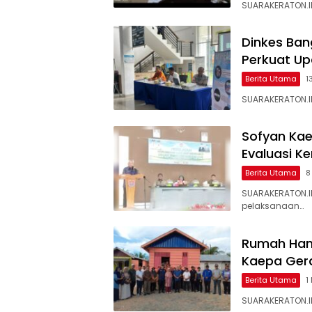
SUARAKERATON.ID
Dinkes Ban
Perkuat Up
Berita Utama
1
SUARAKERATON.ID
Sofyan Kae
Evaluasi K
Berita Utama
8
SUARAKERATON.I
pelaksanaan…
Rumah Hanc
Kaepa Gera
Berita Utama
1
SUARAKERATON.ID