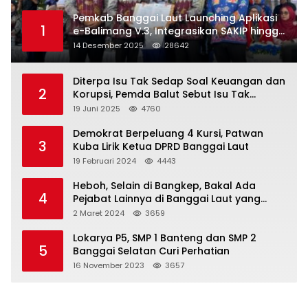
Pemkab Banggai Laut Launching Aplikasi
1
e-Balimang V.3, Integrasikan SAKIP hingga
Satu Data Layanan Publik
14 Desember 2025
28642
Diterpa Isu Tak Sedap Soal Keuangan dan
2
Korupsi, Pemda Balut Sebut Isu Tak
Berdasar
19 Juni 2025
4760
Demokrat Berpeluang 4 Kursi, Patwan
3
Kuba Lirik Ketua DPRD Banggai Laut
19 Februari 2024
4443
Heboh, Selain di Bangkep, Bakal Ada
4
Pejabat Lainnya di Banggai Laut yang
Bakal di Ciduk, Bagini Kata Kapolres!
2 Maret 2024
3659
Lokarya P5, SMP 1 Banteng dan SMP 2
5
Banggai Selatan Curi Perhatian
16 November 2023
3657