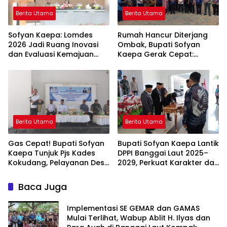
Berita Utama
Berita Utama
Sofyan Kaepa: Lomdes
Rumah Hancur Diterjang
2026 Jadi Ruang Inovasi
Ombak, Bupati Sofyan
dan Evaluasi Kemajuan
Kaepa Gerak Cepat:
Desa
Bantuan Langsung
Diserahkan!
Berita Utama
Berita Utama
Gas Cepat! Bupati Sofyan
Bupati Sofyan Kaepa Lantik
Kaepa Tunjuk Pjs Kades
DPPI Banggai Laut 2025–
Kokudang, Pelayanan Desa
2029, Perkuat Karakter dan
Jangan Sampai Mandek
Nasionalisme Generasi
Muda
Baca Juga
Implementasi SE GEMAR dan GAMAS
Mulai Terlihat, Wabup Ablit H. Ilyas dan