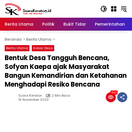
Langsung
ke
konten
Berita Utama
Politik
Bukit Tidar
Pemerintahan
Beranda
Berita Utama
Berita Utama
Kabar Desa
Bentuk Desa Tangguh Bencana,
Sofyan Kaepa ajak Masyarakat
Bangun Kemandirian dan Ketahanan
Menghadapi Resiko Bencana
543
Suara Keraton
2 Min Baca
15 November 2023