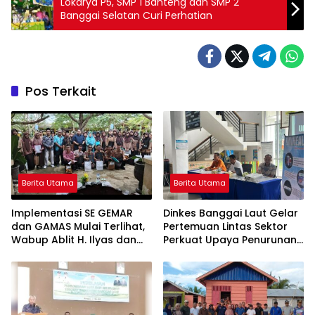
Lokarya P5, SMP 1 Banteng dan SMP 2
Banggai Selatan Curi Perhatian
Pos Terkait
Berita Utama
Berita Utama
Implementasi SE GEMAR
Dinkes Banggai Laut Gelar
dan GAMAS Mulai Terlihat,
Pertemuan Lintas Sektor
Wabup Ablit H. Ilyas dan
Perkuat Upaya Penurunan
Para Ayah di Banggai Laut
Stunting di Banggai Laut
Kompak Ambil Rapor Anak