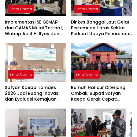
Berita Utama
Berita Utama
Implementasi SE GEMAR
Dinkes Banggai Laut Gelar
dan GAMAS Mulai Terlihat,
Pertemuan Lintas Sektor
Wabup Ablit H. Ilyas dan
Perkuat Upaya Penurunan
Para Ayah di Banggai Laut
Stunting di Banggai Laut
Kompak Ambil Rapor Anak
Berita Utama
Berita Utama
Sofyan Kaepa: Lomdes
Rumah Hancur Diterjang
2026 Jadi Ruang Inovasi
Ombak, Bupati Sofyan
dan Evaluasi Kemajuan
Kaepa Gerak Cepat:
Desa
Bantuan Langsung
Diserahkan!