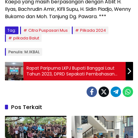
Kaepa yang masih berpasangan dengan Ablit H.
Ilyas, Bachrudin Amir, Kifli Supu, H. Sidin Piadjo, Wenny
Bukamo dan Moh. Tanjung Dg. Pawara. ***
Tag:
Citra Puspasari Mus
Pilkada 2024
pilkada Balut
Penulis: M.IKBAL
Rapat Paripurna LKPJ Bupati Banggai Laut
Tahun 2023, DPRD Sepakati Pembahasan
Dilanjutkan dalam Pansus
Pos Terkait