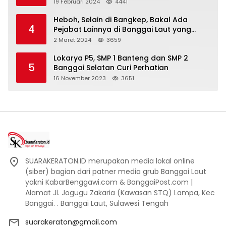
19 Februari 2024
4441
Heboh, Selain di Bangkep, Bakal Ada
4
Pejabat Lainnya di Banggai Laut yang
Bakal di Ciduk, Bagini Kata Kapolres!
2 Maret 2024
3659
Lokarya P5, SMP 1 Banteng dan SMP 2
5
Banggai Selatan Curi Perhatian
16 November 2023
3651
SUARAKERATON.ID merupakan media lokal online
(siber) bagian dari patner media grub Banggai Laut
yakni KabarBenggawi.com & BanggaiPost.com |
Alamat Jl. Jogugu Zakaria (Kawasan STQ) Lampa, Kec
Banggai. . Banggai Laut, Sulawesi Tengah
suarakeraton@gmail.com