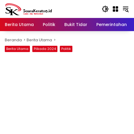
Langsung
ke
konten
Berita Utama
Politik
Bukit Tidar
Pemerintahan
Beranda
Berita Utama
Berita Utama
Pilkada 2024
Politik