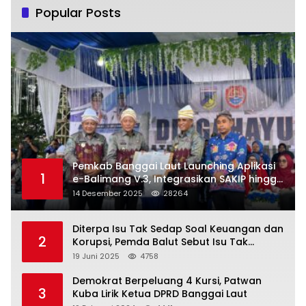
Popular Posts
Pemkab Banggai Laut Launching Aplikasi
1
e-Balimang V.3, Integrasikan SAKIP hingga
Satu Data Layanan Publik
14 Desember 2025
28264
Diterpa Isu Tak Sedap Soal Keuangan dan
2
Korupsi, Pemda Balut Sebut Isu Tak
Berdasar
19 Juni 2025
4758
Demokrat Berpeluang 4 Kursi, Patwan
3
Kuba Lirik Ketua DPRD Banggai Laut