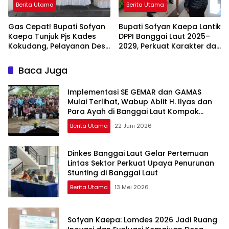
Berita Utama
Berita Utama
Gas Cepat! Bupati Sofyan
Bupati Sofyan Kaepa Lantik
Kaepa Tunjuk Pjs Kades
DPPI Banggai Laut 2025–
Kokudang, Pelayanan Desa
2029, Perkuat Karakter dan
Jangan Sampai Mandek
Nasionalisme Generasi
Muda
Baca Juga
Implementasi SE GEMAR dan GAMAS
Mulai Terlihat, Wabup Ablit H. Ilyas dan
Para Ayah di Banggai Laut Kompak
Ambil Rapor Anak
Berita Utama
22 Juni 2026
Dinkes Banggai Laut Gelar Pertemuan
Lintas Sektor Perkuat Upaya Penurunan
Stunting di Banggai Laut
Berita Utama
13 Mei 2026
Sofyan Kaepa: Lomdes 2026 Jadi Ruang