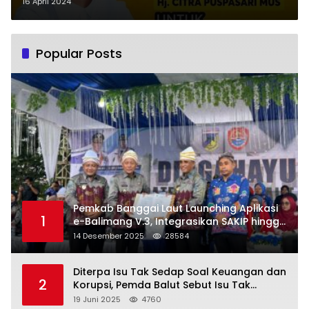
Daerah
16 April 2024
Popular Posts
Pemkab Banggai Laut Launching Aplikasi
1
e-Balimang V.3, Integrasikan SAKIP hingga
Satu Data Layanan Publik
14 Desember 2025
28584
Diterpa Isu Tak Sedap Soal Keuangan dan
2
Korupsi, Pemda Balut Sebut Isu Tak
Berdasar
19 Juni 2025
4760