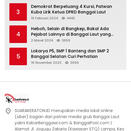
Demokrat Berpeluang 4 Kursi, Patwan
3
Kuba Lirik Ketua DPRD Banggai Laut
19 Februari 2024
4443
Heboh, Selain di Bangkep, Bakal Ada
4
Pejabat Lainnya di Banggai Laut yang
Bakal di Ciduk, Bagini Kata Kapolres!
2 Maret 2024
3659
Lokarya P5, SMP 1 Banteng dan SMP 2
5
Banggai Selatan Curi Perhatian
16 November 2023
3656
SUARAKERATON.ID merupakan media lokal online
(siber) bagian dari patner media grub Banggai Laut
yakni KabarBenggawi.com & BanggaiPost.com |
Alamat Jl. Jogugu Zakaria (Kawasan STQ) Lampa, Kec