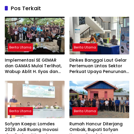
Pos Terkait
Berita Utama
Berita Utama
Implementasi SE GEMAR
Dinkes Banggai Laut Gelar
dan GAMAS Mulai Terlihat,
Pertemuan Lintas Sektor
Wabup Ablit H. Ilyas dan
Perkuat Upaya Penurunan
Para Ayah di Banggai Laut
Stunting di Banggai Laut
Kompak Ambil Rapor Anak
Berita Utama
Berita Utama
Sofyan Kaepa: Lomdes
Rumah Hancur Diterjang
2026 Jadi Ruang Inovasi
Ombak, Bupati Sofyan