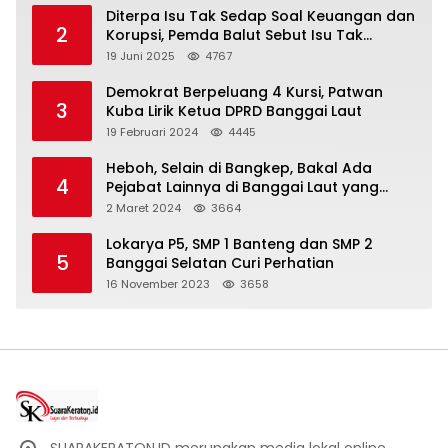
Diterpa Isu Tak Sedap Soal Keuangan dan
2
Korupsi, Pemda Balut Sebut Isu Tak
Berdasar
19 Juni 2025
4767
Demokrat Berpeluang 4 Kursi, Patwan
3
Kuba Lirik Ketua DPRD Banggai Laut
19 Februari 2024
4445
Heboh, Selain di Bangkep, Bakal Ada
4
Pejabat Lainnya di Banggai Laut yang
Bakal di Ciduk, Bagini Kata Kapolres!
2 Maret 2024
3664
Lokarya P5, SMP 1 Banteng dan SMP 2
5
Banggai Selatan Curi Perhatian
16 November 2023
3658
SUARAKERATON.ID merupakan media lokal online