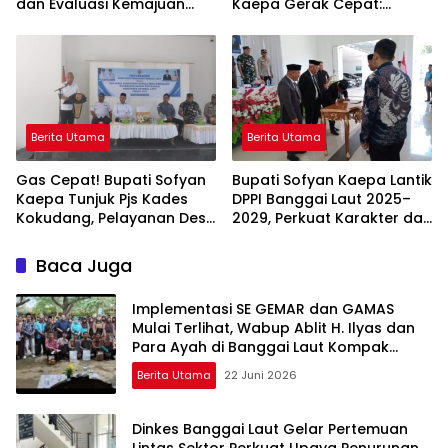
dan Evaluasi Kemajuan
Kaepa Gerak Cepat:
Desa
Bantuan Langsung
Diserahkan!
Berita Utama
Berita Utama
Gas Cepat! Bupati Sofyan
Bupati Sofyan Kaepa Lantik
Kaepa Tunjuk Pjs Kades
DPPI Banggai Laut 2025–
Kokudang, Pelayanan Desa
2029, Perkuat Karakter dan
Jangan Sampai Mandek
Nasionalisme Generasi
Muda
Baca Juga
Implementasi SE GEMAR dan GAMAS
Mulai Terlihat, Wabup Ablit H. Ilyas dan
Para Ayah di Banggai Laut Kompak
Ambil Rapor Anak
Berita Utama
22 Juni 2026
Dinkes Banggai Laut Gelar Pertemuan
Lintas Sektor Perkuat Upaya Penurunan