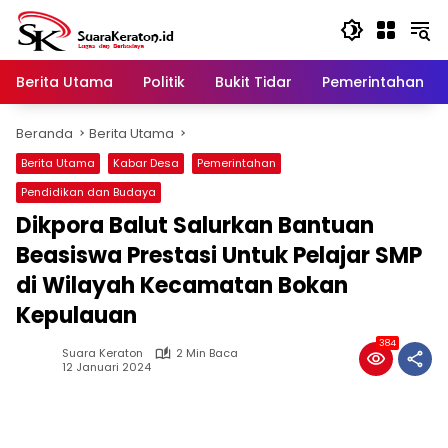
Langsung
ke
konten
Berita Utama
Politik
Bukit Tidar
Pemerintahan
Beranda
Berita Utama
Berita Utama
Kabar Desa
Pemerintahan
Pendidikan dan Budaya
Dikpora Balut Salurkan Bantuan
Beasiswa Prestasi Untuk Pelajar SMP
di Wilayah Kecamatan Bokan
Kepulauan
384
Suara Keraton
2 Min Baca
12 Januari 2024