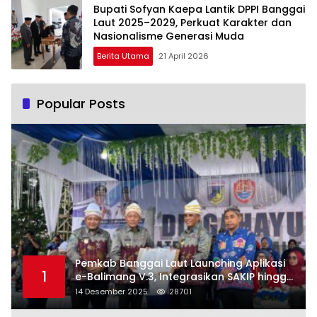
Bupati Sofyan Kaepa Lantik DPPI Banggai
Laut 2025–2029, Perkuat Karakter dan
Nasionalisme Generasi Muda
Berita Utama
21 April 2026
Popular Posts
Pemkab Banggai Laut Launching Aplikasi
1
e-Balimang V.3, Integrasikan SAKIP hingga
Satu Data Layanan Publik
14 Desember 2025
28701