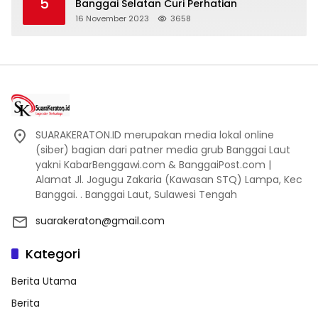
5
Banggai Selatan Curi Perhatian
16 November 2023
3658
SUARAKERATON.ID merupakan media lokal online
(siber) bagian dari patner media grub Banggai Laut
yakni KabarBenggawi.com & BanggaiPost.com |
Alamat Jl. Jogugu Zakaria (Kawasan STQ) Lampa, Kec
Banggai. . Banggai Laut, Sulawesi Tengah
suarakeraton@gmail.com
Kategori
Berita Utama
Berita