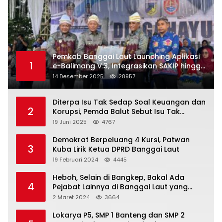
Pemkab Banggai Laut Launching Aplikasi
1
e-Balimang V.3, Integrasikan SAKIP hingga
Satu Data Layanan Publik
14 Desember 2025
28957
Diterpa Isu Tak Sedap Soal Keuangan dan
2
Korupsi, Pemda Balut Sebut Isu Tak
Berdasar
19 Juni 2025
4767
Demokrat Berpeluang 4 Kursi, Patwan
3
Kuba Lirik Ketua DPRD Banggai Laut
19 Februari 2024
4445
Heboh, Selain di Bangkep, Bakal Ada
4
Pejabat Lainnya di Banggai Laut yang
Bakal di Ciduk, Bagini Kata Kapolres!
2 Maret 2024
3664
Lokarya P5, SMP 1 Banteng dan SMP 2