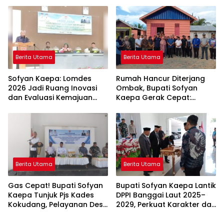
Para Ayah di Banggai Laut
Stunting di Banggai Laut
Kompak Ambil Rapor Anak
Berita Utama
Berita Utama
Sofyan Kaepa: Lomdes
Rumah Hancur Diterjang
2026 Jadi Ruang Inovasi
Ombak, Bupati Sofyan
dan Evaluasi Kemajuan
Kaepa Gerak Cepat:
Desa
Bantuan Langsung
Diserahkan!
Berita Utama
Berita Utama
Gas Cepat! Bupati Sofyan
Bupati Sofyan Kaepa Lantik
Kaepa Tunjuk Pjs Kades
DPPI Banggai Laut 2025–
Kokudang, Pelayanan Desa
2029, Perkuat Karakter dan
Jangan Sampai Mandek
Nasionalisme Generasi
Muda