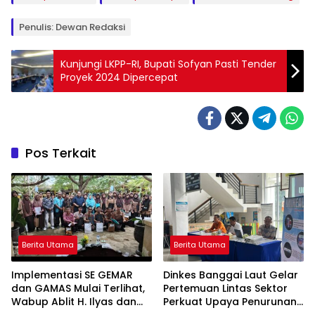
Penulis: Dewan Redaksi
Kunjungi LKPP-RI, Bupati Sofyan Pasti Tender
Proyek 2024 Dipercepat
Pos Terkait
Berita Utama
Berita Utama
Implementasi SE GEMAR
Dinkes Banggai Laut Gelar
dan GAMAS Mulai Terlihat,
Pertemuan Lintas Sektor
Wabup Ablit H. Ilyas dan
Perkuat Upaya Penurunan