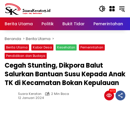
Langsung
ke
konten
Berita Utama
Politik
Bukit Tidar
Pemerintahan
Beranda
Berita Utama
Berita Utama
Kabar Desa
Kesehatan
Pemerintahan
Pendidikan dan Budaya
Cegah Stunting, Dikpora Balut
Salurkan Bantuan Susu Kepada Anak
TK di Kecamatan Bokan Kepulauan
673
Suara Keraton
2 Min Baca
12 Januari 2024