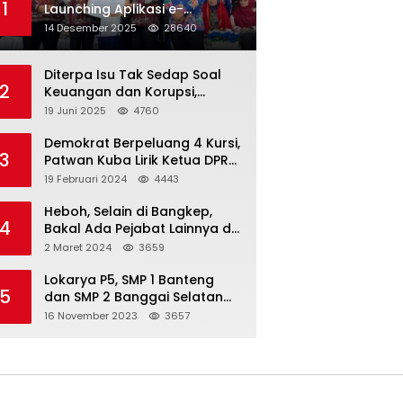
1
Launching Aplikasi e-
Balimang V.3, Integrasikan
14 Desember 2025
28640
SAKIP hingga Satu Data
Layanan Publik
Diterpa Isu Tak Sedap Soal
2
Keuangan dan Korupsi,
Pemda Balut Sebut Isu Tak
19 Juni 2025
4760
Berdasar
Demokrat Berpeluang 4 Kursi,
3
Patwan Kuba Lirik Ketua DPRD
Banggai Laut
19 Februari 2024
4443
Heboh, Selain di Bangkep,
4
Bakal Ada Pejabat Lainnya di
Banggai Laut yang Bakal di
2 Maret 2024
3659
Ciduk, Bagini Kata Kapolres!
Lokarya P5, SMP 1 Banteng
5
dan SMP 2 Banggai Selatan
Curi Perhatian
16 November 2023
3657