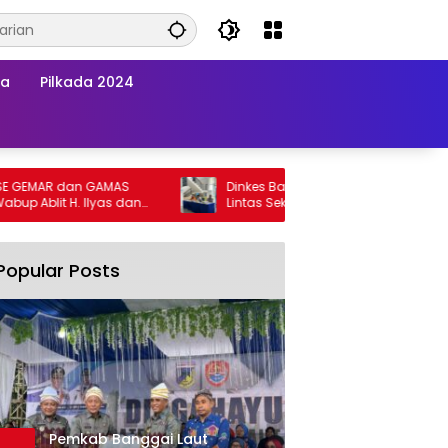
wa
Pilkada 2024
EMAR dan GAMAS
Dinkes Banggai Laut Gelar Pertemuan
Ablit H. Ilyas dan
Lintas Sektor Perkuat Upaya Penurunan
ai Laut Kompak
Stunting di Banggai Laut
Popular Posts
Pemkab Banggai Laut