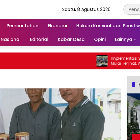
Sabtu, 8 Agustus 2026
Pemerintahan
Ekonomi
Hukum Kriminal dan Peristi
Nasional
Editorial
Kabar Desa
Opini
Lainnya
Implementasi SE G
Mulai Terlihat, Wabup 
Para Ayah di Bangg
Ambil Rapor Anak