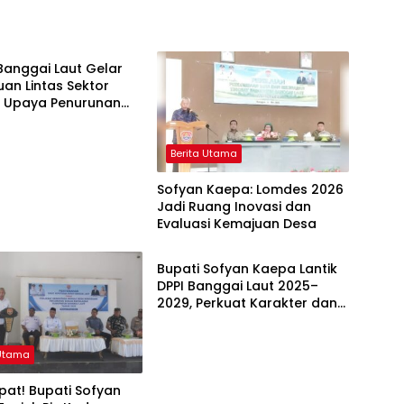
 Utama
Banggai Laut Gelar
an Lintas Sektor
t Upaya Penurunan
g di Banggai Laut
Berita Utama
Sofyan Kaepa: Lomdes 2026
Jadi Ruang Inovasi dan
Evaluasi Kemajuan Desa
Berita Utama
Bupati Sofyan Kaepa Lantik
DPPI Banggai Laut 2025–
2029, Perkuat Karakter dan
Nasionalisme Generasi Muda
 Utama
at! Bupati Sofyan