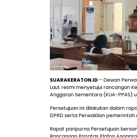
SUARAKERATON.ID
– Dewan Perwak
Laut resmi menyetujui rancangan Ke
Anggaran Sementara (KUA-PPAS) un
Persetujuan ini dilakukan dalam rapa
DPRD serta Perwakilan pemerintah 
Rapat paripurna Persetujuan bers
Rancangan Prioritas Plafon Angga