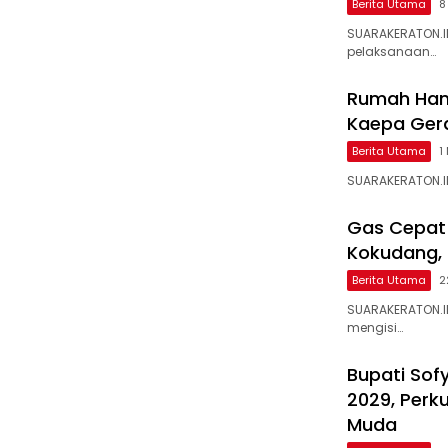
Berita Utama
8
SUARAKERATON.I
pelaksanaan…
Rumah Hanc
Kaepa Gera
Berita Utama
1
SUARAKERATON.ID
Gas Cepat!
Kokudang,
Berita Utama
2
SUARAKERATON.I
mengisi…
Bupati Sof
2029, Perk
Muda