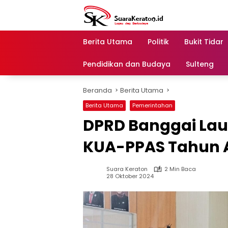
Langsung
ke
konten
Berita Utama
Politik
Bukit Tidar
Pendidikan dan Budaya
Sulteng
Beranda
Berita Utama
Berita Utama
Pemerintahan
DPRD Banggai Lau
KUA-PPAS Tahun 
Suara Keraton
2 Min Baca
28 Oktober 2024