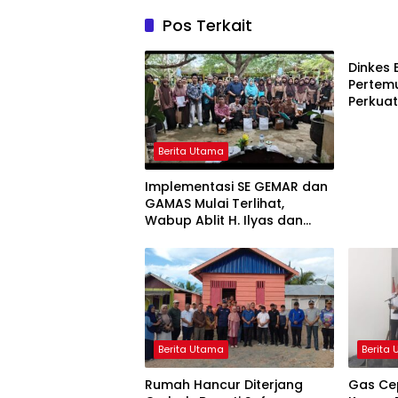
Pos Terkait
Berita
Dinkes 
Pertemu
Perkua
Stuntin
Berita Utama
Implementasi SE GEMAR dan
GAMAS Mulai Terlihat,
Wabup Ablit H. Ilyas dan
Para Ayah di Banggai Laut
Kompak Ambil Rapor Anak
Berita Utama
Berita
Rumah Hancur Diterjang
Gas Cep