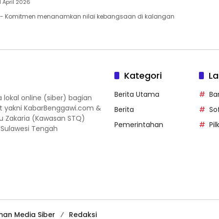
1 April 2026
- Komitmen menanamkan nilai kebangsaan di kalangan
Kategori
La
Berita Utama
Ba
okal online (siber) bagian
ut yakni KabarBenggawi.com &
Berita
So
gu Zakaria (Kawasan STQ)
Pemerintahan
Pi
, Sulawesi Tengah
an Media Siber
Redaksi