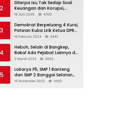
Diterpa Isu Tak Sedap Soal
2
Keuangan dan Korupsi,
Pemda Balut Sebut Isu Tak
19 Juni 2025
4760
Berdasar
Demokrat Berpeluang 4 Kursi,
3
Patwan Kuba Lirik Ketua DPRD
Banggai Laut
19 Februari 2024
4443
Heboh, Selain di Bangkep,
4
Bakal Ada Pejabat Lainnya di
Banggai Laut yang Bakal di
2 Maret 2024
3659
Ciduk, Bagini Kata Kapolres!
Lokarya P5, SMP 1 Banteng
5
dan SMP 2 Banggai Selatan
Curi Perhatian
16 November 2023
3655