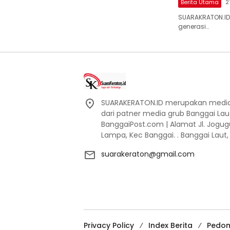
Berita Utama
2
SUARAKRATON.ID
generasi…
SUARAKERATON.ID merupakan media l
dari patner media grub Banggai La
BanggaiPost.com | Alamat Jl. Jogu
Lampa, Kec Banggai. . Banggai Laut
suarakeraton@gmail.com
Privacy Policy
Index Berita
Pedom