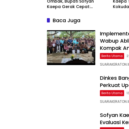
Ombak, Bupati Sofyan
Kaepa T
Kaepa Gerak Cepat:
Kokuda
Bantuan Langsung
Jangan
Diserahkan!
Baca Juga
Implementa
Wabup Ablit
Kompak Am
Berita Utama
2
SUARAKERATON.ID
Dinkes Ban
Perkuat Up
Berita Utama
1
SUARAKERATON.ID
Sofyan Kae
Evaluasi K