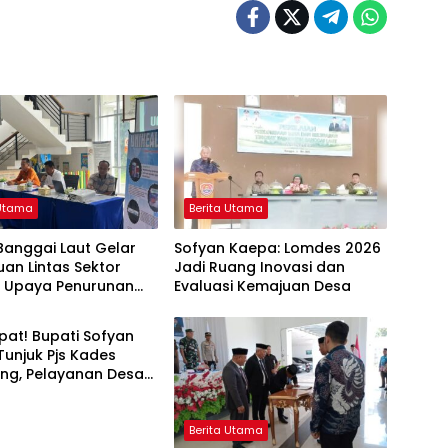
 Utama
Berita Utama
Banggai Laut Gelar
Sofyan Kaepa: Lomdes 2026
an Lintas Sektor
Jadi Ruang Inovasi dan
t Upaya Penurunan
Evaluasi Kemajuan Desa
 Utama
g di Banggai Laut
at! Bupati Sofyan
unjuk Pjs Kades
ng, Pelayanan Desa
 Sampai Mandek
Berita Utama