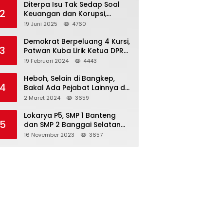
Diterpa Isu Tak Sedap Soal
2
Keuangan dan Korupsi,
Pemda Balut Sebut Isu Tak
19 Juni 2025
4760
Berdasar
Demokrat Berpeluang 4 Kursi,
3
Patwan Kuba Lirik Ketua DPRD
Banggai Laut
19 Februari 2024
4443
Heboh, Selain di Bangkep,
4
Bakal Ada Pejabat Lainnya di
Banggai Laut yang Bakal di
2 Maret 2024
3659
Ciduk, Bagini Kata Kapolres!
Lokarya P5, SMP 1 Banteng
5
dan SMP 2 Banggai Selatan
Curi Perhatian
16 November 2023
3657