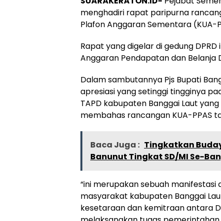
SUARAKERATON.ID-
Pejabat Sement
menghadiri rapat paripurna rancan
Plafon Anggaran Sementara (KUA-P
Rapat yang digelar di gedung DPRD
Anggaran Pendapatan dan Belanja D
Dalam sambutannya Pjs Bupati Bang
apresiasi yang setinggi tingginya 
TAPD kabupaten Banggai Laut yang 
membahas rancangan KUA-PPAS ta
Baca Juga :
Tingkatkan Buday
Banunut Tingkat SD/MI Se-Ban
“ini merupakan sebuah manifestasi 
masyarakat kabupaten Banggai Lau
kesetaraan dan kemitraan antara 
melaksanakan tugas pemerintahan 