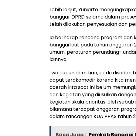
Lebih lanjut, Yuniarto mengungkapka
banggar DPRD selama dalam prose
telah dilakukan penyesuaian dan pe
Ia berharap rencana program dan 
banggai laut pada tahun anggaran 
umum, peraturan perundang- undang
lainnya.
“walaupun demikian, perlu disadari
dapat terakomodir karena kita m
daerah kita saat ini belum memung
dan kegiatan yang diusulkan deng
kegiatan skala prioritas. oleh seba
bilamana terdapat anggaran progra
dalam rancangan KUA PPAS tahun 202
Baca Juga :
Pemkab Banggai 