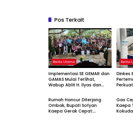
Pos Terkait
Berita Utama
Berita
Implementasi SE GEMAR dan
Dinkes 
GAMAS Mulai Terlihat,
Pertemu
Wabup Ablit H. Ilyas dan
Perkua
Berita Utama
Berita
Para Ayah di Banggai Laut
Stuntin
Kompak Ambil Rapor Anak
Rumah Hancur Diterjang
Gas Cep
Ombak, Bupati Sofyan
Kaepa T
Kaepa Gerak Cepat:
Kokuda
Bantuan Langsung
Jangan
Diserahkan!