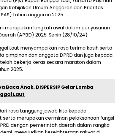
ara (Pjs) Bupati Banggai Laut, Yuniarto Pasman
gan Kebijakan Umum Anggaran dan Prioritas
PAS) tahun anggaran 2025.
 ini merupakan langkah awal dalam penyusunan
aerah (APBD) 2025, Senin (28/10/24).
gai Laut menyampaikan rasa terima kasih serta
pada pimpinan dan anggota DPRD dan juga kepada
telah bekerja keras secara maraton dalam
hun 2025.
a Baca Anak, DISPERSIP Gelar Lomba
ggai Laut
dari rasa tanggung jawab kita kepada
t serta merupakan cerminan pelaksanaan fungsi
DPRD dengan pemerintah daerah dalam rangka
demi mewujudkan kesejahteraan rakyat di