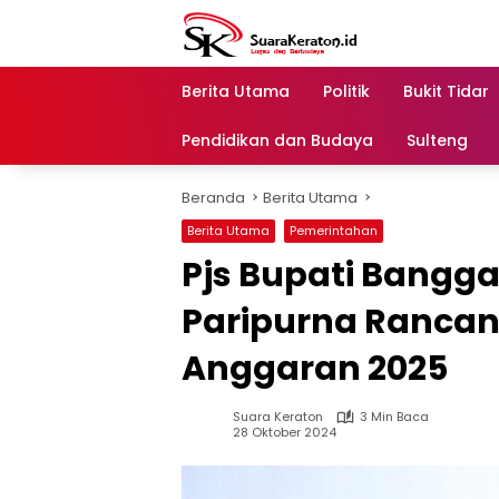
Langsung
ke
konten
Berita Utama
Politik
Bukit Tidar
Pendidikan dan Budaya
Sulteng
Beranda
Berita Utama
Berita Utama
Pemerintahan
Pjs Bupati Bangga
Paripurna Ranca
Anggaran 2025
Suara Keraton
3 Min Baca
28 Oktober 2024