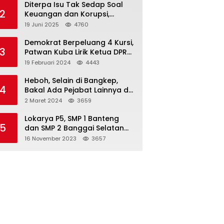
Diterpa Isu Tak Sedap Soal
2
Keuangan dan Korupsi,
Pemda Balut Sebut Isu Tak
19 Juni 2025
4760
Berdasar
Demokrat Berpeluang 4 Kursi,
3
Patwan Kuba Lirik Ketua DPRD
Banggai Laut
19 Februari 2024
4443
Heboh, Selain di Bangkep,
4
Bakal Ada Pejabat Lainnya di
Banggai Laut yang Bakal di
2 Maret 2024
3659
Ciduk, Bagini Kata Kapolres!
Lokarya P5, SMP 1 Banteng
5
dan SMP 2 Banggai Selatan
Curi Perhatian
16 November 2023
3657