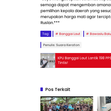
semoga dapat mengemban amanah 
pemilihan kepala daerah yang sesuai
merupakan harga mati agar tercipta
Ruslan.***
Tag:
Banggai Laut
Bawaslu Balu
Penulis: Suara Keraton
KPU Banggai Laut Lantik 198 PP
Tintis!
Pos Terkait