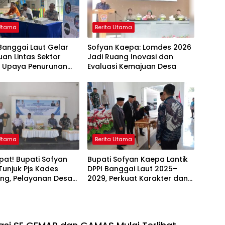
 Utama
Berita Utama
Banggai Laut Gelar
Sofyan Kaepa: Lomdes 2026
an Lintas Sektor
Jadi Ruang Inovasi dan
t Upaya Penurunan
Evaluasi Kemajuan Desa
g di Banggai Laut
 Utama
Berita Utama
at! Bupati Sofyan
Bupati Sofyan Kaepa Lantik
unjuk Pjs Kades
DPPI Banggai Laut 2025–
ng, Pelayanan Desa
2029, Perkuat Karakter dan
 Sampai Mandek
Nasionalisme Generasi Muda