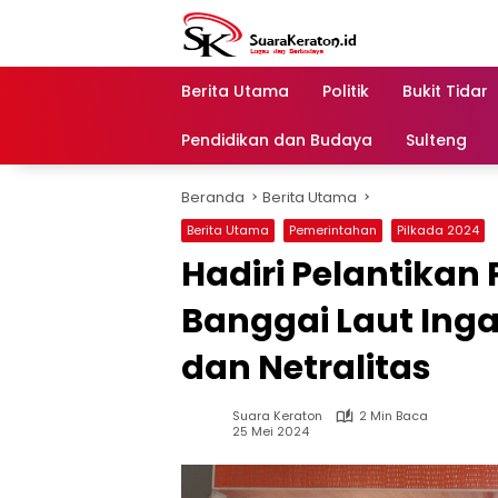
Langsung
ke
konten
Berita Utama
Politik
Bukit Tidar
Pendidikan dan Budaya
Sulteng
Beranda
Berita Utama
Berita Utama
Pemerintahan
Pilkada 2024
Hadiri Pelantika
Banggai Laut Inga
dan Netralitas
Suara Keraton
2 Min Baca
25 Mei 2024