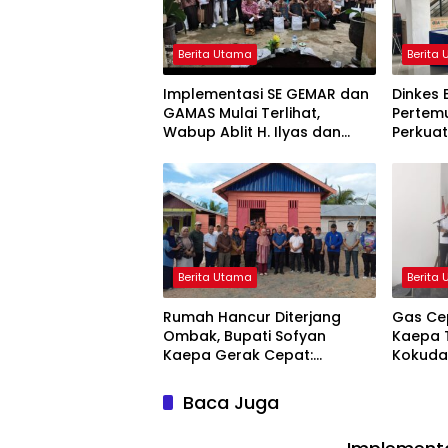
Berita Utama
Berita
Implementasi SE GEMAR dan
Dinkes 
GAMAS Mulai Terlihat,
Pertemu
Wabup Ablit H. Ilyas dan
Perkua
Para Ayah di Banggai Laut
Stuntin
Kompak Ambil Rapor Anak
Berita Utama
Berita
Rumah Hancur Diterjang
Gas Cep
Ombak, Bupati Sofyan
Kaepa T
Kaepa Gerak Cepat:
Kokuda
Bantuan Langsung
Jangan
Diserahkan!
Baca Juga