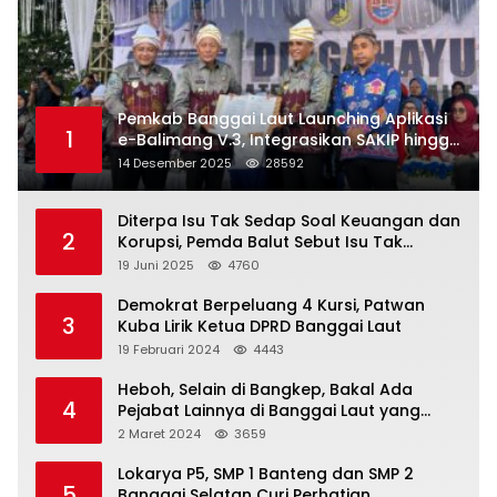
Pemkab Banggai Laut Launching Aplikasi
1
e-Balimang V.3, Integrasikan SAKIP hingga
Satu Data Layanan Publik
14 Desember 2025
28592
Diterpa Isu Tak Sedap Soal Keuangan dan
2
Korupsi, Pemda Balut Sebut Isu Tak
Berdasar
19 Juni 2025
4760
Demokrat Berpeluang 4 Kursi, Patwan
3
Kuba Lirik Ketua DPRD Banggai Laut
19 Februari 2024
4443
Heboh, Selain di Bangkep, Bakal Ada
4
Pejabat Lainnya di Banggai Laut yang
Bakal di Ciduk, Bagini Kata Kapolres!
2 Maret 2024
3659
Lokarya P5, SMP 1 Banteng dan SMP 2
5
Banggai Selatan Curi Perhatian