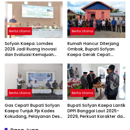
Kompak Ambil Rapor Anak
Berita Utama
Berita Utama
Sofyan Kaepa: Lomdes
Rumah Hancur Diterjang
2026 Jadi Ruang Inovasi
Ombak, Bupati Sofyan
dan Evaluasi Kemajuan
Kaepa Gerak Cepat:
Desa
Bantuan Langsung
Diserahkan!
Berita Utama
Berita Utama
Gas Cepat! Bupati Sofyan
Bupati Sofyan Kaepa Lantik
Kaepa Tunjuk Pjs Kades
DPPI Banggai Laut 2025–
Kokudang, Pelayanan Desa
2029, Perkuat Karakter dan
Jangan Sampai Mandek
Nasionalisme Generasi
Muda