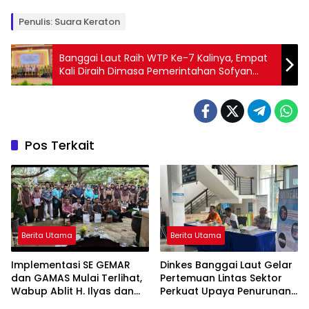
Penulis: Suara Keraton
Banggai Laut Raih WTP Ke-7 Kalinya, Empat
Kali Diraih Dimasa Pemerintahan Sofyan
Kaepa dan Ablit H Ilyas
Pos Terkait
Berita Utama
Berita Utama
Implementasi SE GEMAR
Dinkes Banggai Laut Gelar
dan GAMAS Mulai Terlihat,
Pertemuan Lintas Sektor
Wabup Ablit H. Ilyas dan
Perkuat Upaya Penurunan
Para Ayah di Banggai Laut
Stunting di Banggai Laut