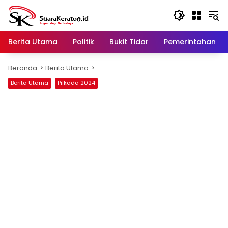
Langsung
ke
konten
Berita Utama
Politik
Bukit Tidar
Pemerintahan
Beranda
Berita Utama
Berita Utama
Pilkada 2024