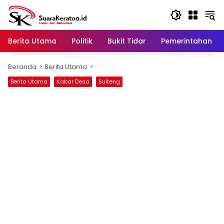
Langsung
ke
konten
Berita Utama
Politik
Bukit Tidar
Pemerintahan
Beranda
Berita Utama
Berita Utama
Kabar Desa
Sulteng