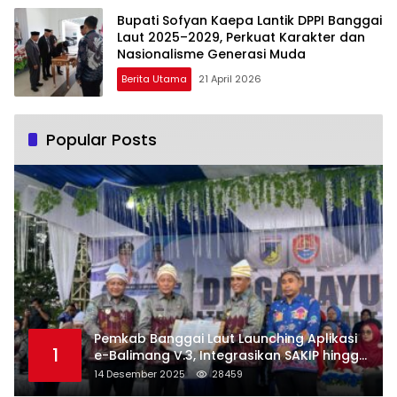
Bupati Sofyan Kaepa Lantik DPPI Banggai
Laut 2025–2029, Perkuat Karakter dan
Nasionalisme Generasi Muda
Berita Utama
21 April 2026
Popular Posts
Pemkab Banggai Laut Launching Aplikasi
1
e-Balimang V.3, Integrasikan SAKIP hingga
Satu Data Layanan Publik
14 Desember 2025
28459