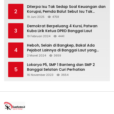
Diterpa Isu Tak Sedap Soal Keuangan dan
2
Korupsi, Pemda Balut Sebut Isu Tak
Berdasar
19 Juni 2025
4758
Demokrat Berpeluang 4 Kursi, Patwan
3
Kuba Lirik Ketua DPRD Banggai Laut
19 Februari 2024
4441
Heboh, Selain di Bangkep, Bakal Ada
4
Pejabat Lainnya di Banggai Laut yang
Bakal di Ciduk, Bagini Kata Kapolres!
2 Maret 2024
3659
Lokarya P5, SMP 1 Banteng dan SMP 2
5
Banggai Selatan Curi Perhatian
16 November 2023
3654