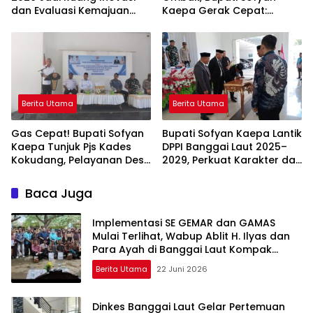
dan Evaluasi Kemajuan
Kaepa Gerak Cepat:
Desa
Bantuan Langsung
Diserahkan!
Berita Utama
Berita Utama
Gas Cepat! Bupati Sofyan
Bupati Sofyan Kaepa Lantik
Kaepa Tunjuk Pjs Kades
DPPI Banggai Laut 2025–
Kokudang, Pelayanan Desa
2029, Perkuat Karakter dan
Jangan Sampai Mandek
Nasionalisme Generasi
Muda
Baca Juga
Implementasi SE GEMAR dan GAMAS
Mulai Terlihat, Wabup Ablit H. Ilyas dan
Para Ayah di Banggai Laut Kompak
Ambil Rapor Anak
Berita Utama
22 Juni 2026
Dinkes Banggai Laut Gelar Pertemuan