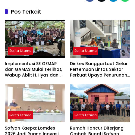
Pos Terkait
Berita Utama
Berita Utama
Implementasi SE GEMAR
Dinkes Banggai Laut Gelar
dan GAMAS Mulai Terlihat,
Pertemuan Lintas Sektor
Wabup Ablit H. Ilyas dan
Perkuat Upaya Penurunan
Para Ayah di Banggai Laut
Stunting di Banggai Laut
Kompak Ambil Rapor Anak
Berita Utama
Berita Utama
Sofyan Kaepa: Lomdes
Rumah Hancur Diterjang
2026 Jadi Ruang Inovasi
Ombak, Bupati Sofyan