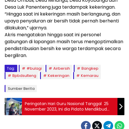
Desa Ombuli, Desa Minanga, Desa Koyobunga dan
Desa Luk Panenteng juga terdampak kekeringan.
“Hingga saat ini kekeringan masih berlangsung, dan
upaya penyaluran air bersih tidak pernah berhenti
dilakukan,” ujarnya.
Akris mengatakan hingga saat ini personel
gabungan di lapangan masih terus mengoptimalkan
pendistribusian bersih ke warga terdampak secara
bergiliran.
Tag:
#bulagi
Airbersih
Bangkep
Bpbdsulteng
Kekeringan
Kemarau
Sumber Berita
Peringatan Hari Guru Nasional Tanggal 25
November 2023, Ini dia Pidato Mendikbud
Nadiem Anwar Makarim!