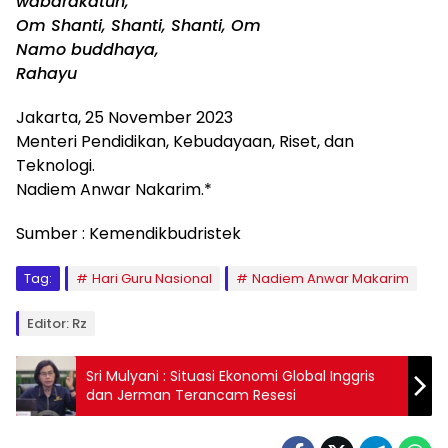
wabarakatuh,
Om Shanti, Shanti, Shanti, Om
Namo buddhaya,
Rahayu
Jakarta, 25 November 2023
Menteri Pendidikan, Kebudayaan, Riset, dan
Teknologi.
Nadiem Anwar Nakarim.*
Sumber : Kemendikbudristek
Tag:
Hari Guru Nasional
Nadiem Anwar Makarim
Editor: Rz
Sri Mulyani : Situasi Ekonomi Global Inggris
dan Jerman Terancam Resesi