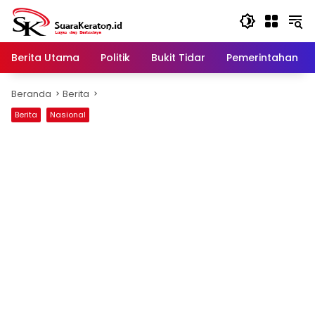
Langsung
ke
konten
Berita Utama
Politik
Bukit Tidar
Pemerintahan
Beranda
Berita
Berita
Nasional