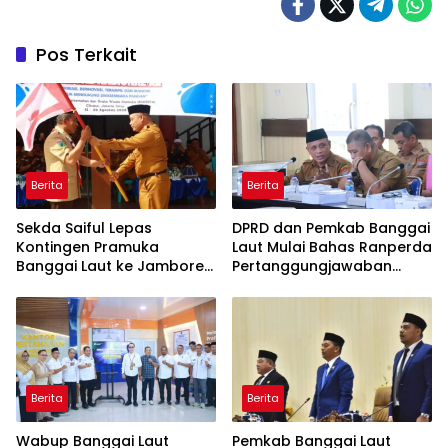
Pos Terkait
Berita
Berita
Sekda Saiful Lepas
DPRD dan Pemkab Banggai
Kontingen Pramuka
Laut Mulai Bahas Ranperda
Banggai Laut ke Jambore
Pertanggungjawaban
Nasional XII, Titip Pesan
APBD 2025
Jaga Nama Daerah
Berita
Berita
Wabup Banggai Laut
Pemkab Banggai Laut