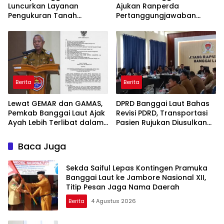
Luncurkan Layanan
Ajukan Ranperda
Pengukuran Tanah
Pertanggungjawaban
Terjadwal, Permudah
APBD 2025, Realisasi
Akses dan Tingkatkan
Pendapatan Tembus 97,02
Kepastian Hukum
Persen
Berita
Berita
Lewat GEMAR dan GAMAS,
DPRD Banggai Laut Bahas
Pemkab Banggai Laut Ajak
Revisi PDRD, Transportasi
Ayah Lebih Terlibat dalam
Pasien Rujukan Diusulkan
Pendidikan Anak
Ditanggung BPJS
Baca Juga
Sekda Saiful Lepas Kontingen Pramuka
Banggai Laut ke Jambore Nasional XII,
Titip Pesan Jaga Nama Daerah
Berita
4 Agustus 2026