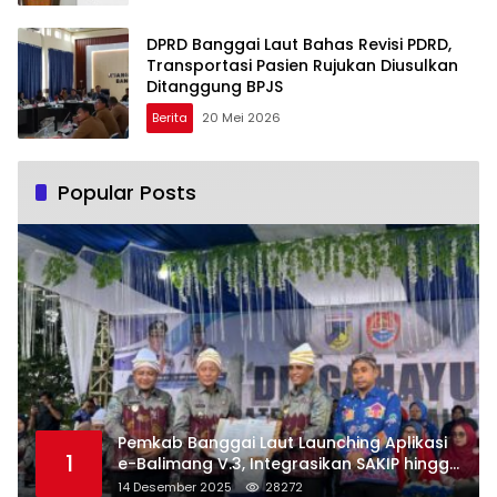
DPRD Banggai Laut Bahas Revisi PDRD,
Transportasi Pasien Rujukan Diusulkan
Ditanggung BPJS
Berita
20 Mei 2026
Popular Posts
Pemkab Banggai Laut Launching Aplikasi
1
e-Balimang V.3, Integrasikan SAKIP hingga
Satu Data Layanan Publik
14 Desember 2025
28272