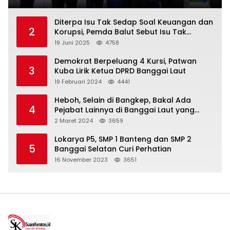
Diterpa Isu Tak Sedap Soal Keuangan dan
2
Korupsi, Pemda Balut Sebut Isu Tak
Berdasar
19 Juni 2025
4758
Demokrat Berpeluang 4 Kursi, Patwan
3
Kuba Lirik Ketua DPRD Banggai Laut
19 Februari 2024
4441
Heboh, Selain di Bangkep, Bakal Ada
4
Pejabat Lainnya di Banggai Laut yang
Bakal di Ciduk, Bagini Kata Kapolres!
2 Maret 2024
3659
Lokarya P5, SMP 1 Banteng dan SMP 2
5
Banggai Selatan Curi Perhatian
16 November 2023
3651