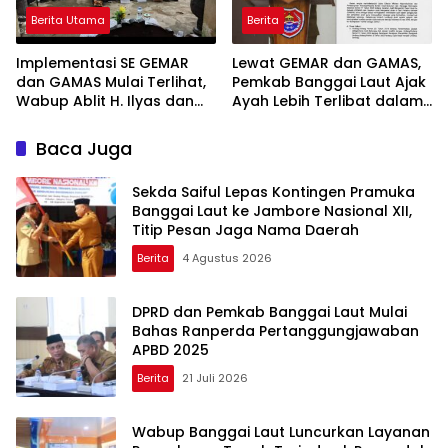
Berita Utama
Berita
Implementasi SE GEMAR
Lewat GEMAR dan GAMAS,
dan GAMAS Mulai Terlihat,
Pemkab Banggai Laut Ajak
Wabup Ablit H. Ilyas dan
Ayah Lebih Terlibat dalam
Para Ayah di Banggai Laut
Pendidikan Anak
Kompak Ambil Rapor Anak
Baca Juga
Sekda Saiful Lepas Kontingen Pramuka
Banggai Laut ke Jambore Nasional XII,
Titip Pesan Jaga Nama Daerah
Berita
4 Agustus 2026
DPRD dan Pemkab Banggai Laut Mulai
Bahas Ranperda Pertanggungjawaban
APBD 2025
Berita
21 Juli 2026
Wabup Banggai Laut Luncurkan Layanan