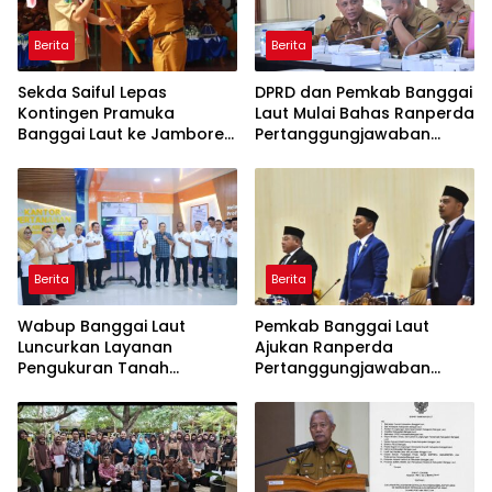
Berita
Berita
Sekda Saiful Lepas
DPRD dan Pemkab Banggai
Kontingen Pramuka
Laut Mulai Bahas Ranperda
Banggai Laut ke Jambore
Pertanggungjawaban
Nasional XII, Titip Pesan
APBD 2025
Jaga Nama Daerah
Berita
Berita
Wabup Banggai Laut
Pemkab Banggai Laut
Luncurkan Layanan
Ajukan Ranperda
Pengukuran Tanah
Pertanggungjawaban
Terjadwal, Permudah
APBD 2025, Realisasi
Akses dan Tingkatkan
Pendapatan Tembus 97,02
Kepastian Hukum
Persen