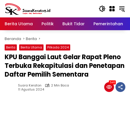
Langsung
ke
konten
Berita Utama
Politik
Bukit Tidar
Pemerintahan
Beranda
Berita
Berita
Berita Utama
Pilkada 2024
KPU Banggai Laut Gelar Rapat Pleno
Terbuka Rekapitulasi dan Penetapan
Daftar Pemilih Sementara
546
Suara Keraton
2 Min Baca
11 Agustus 2024