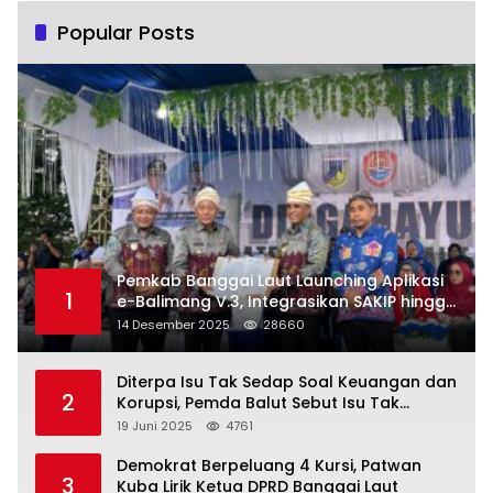
Popular Posts
Pemkab Banggai Laut Launching Aplikasi
1
e-Balimang V.3, Integrasikan SAKIP hingga
Satu Data Layanan Publik
14 Desember 2025
28660
Diterpa Isu Tak Sedap Soal Keuangan dan
2
Korupsi, Pemda Balut Sebut Isu Tak
Berdasar
19 Juni 2025
4761
Demokrat Berpeluang 4 Kursi, Patwan
3
Kuba Lirik Ketua DPRD Banggai Laut