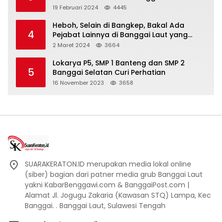
19 Februari 2024
4445
Heboh, Selain di Bangkep, Bakal Ada
4
Pejabat Lainnya di Banggai Laut yang
Bakal di Ciduk, Bagini Kata Kapolres!
2 Maret 2024
3664
Lokarya P5, SMP 1 Banteng dan SMP 2
5
Banggai Selatan Curi Perhatian
16 November 2023
3658
SUARAKERATON.ID merupakan media lokal online
(siber) bagian dari patner media grub Banggai Laut
yakni KabarBenggawi.com & BanggaiPost.com |
Alamat Jl. Jogugu Zakaria (Kawasan STQ) Lampa, Kec
Banggai. . Banggai Laut, Sulawesi Tengah