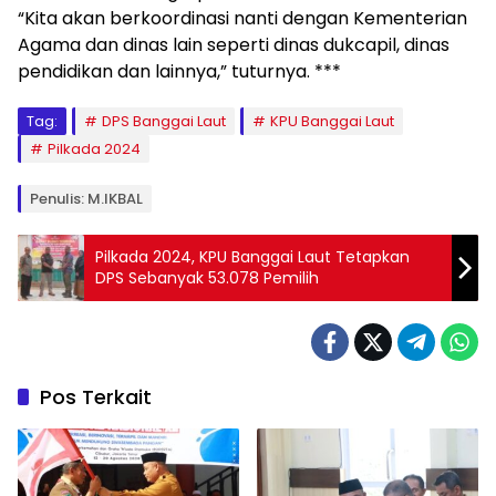
“Kita akan berkoordinasi nanti dengan Kementerian
Agama dan dinas lain seperti dinas dukcapil, dinas
pendidikan dan lainnya,” tuturnya. ***
Tag:
DPS Banggai Laut
KPU Banggai Laut
Pilkada 2024
Penulis: M.IKBAL
Pilkada 2024, KPU Banggai Laut Tetapkan
DPS Sebanyak 53.078 Pemilih
Pos Terkait