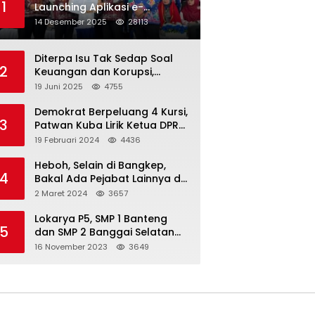
1
Launching Aplikasi e-
Balimang V.3, Integrasikan
14 Desember 2025
28113
SAKIP hingga Satu Data
Layanan Publik
Diterpa Isu Tak Sedap Soal
2
Keuangan dan Korupsi,
Pemda Balut Sebut Isu Tak
19 Juni 2025
4755
Berdasar
Demokrat Berpeluang 4 Kursi,
3
Patwan Kuba Lirik Ketua DPRD
Banggai Laut
19 Februari 2024
4436
Heboh, Selain di Bangkep,
4
Bakal Ada Pejabat Lainnya di
Banggai Laut yang Bakal di
2 Maret 2024
3657
Ciduk, Bagini Kata Kapolres!
Lokarya P5, SMP 1 Banteng
5
dan SMP 2 Banggai Selatan
Curi Perhatian
16 November 2023
3649