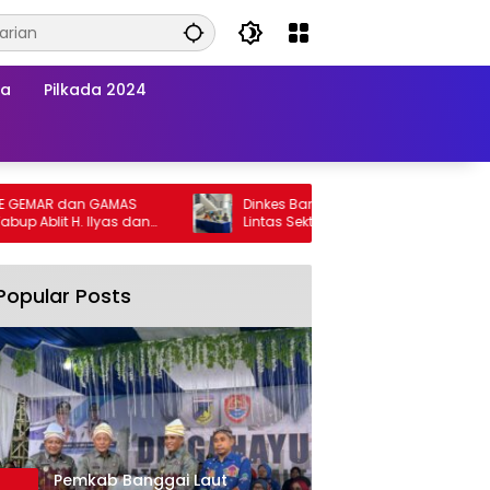
wa
Pilkada 2024
MAR dan GAMAS
Dinkes Banggai Laut Gelar Pertemuan
Ablit H. Ilyas dan
Lintas Sektor Perkuat Upaya Penurunan
i Laut Kompak
Stunting di Banggai Laut
Popular Posts
Pemkab Banggai Laut