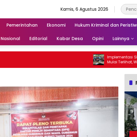
Kamis, 6 Agustus 2026
Pemerintahan
Ekonomi
Hukum Kriminal dan Peristi
Nasional
Editorial
Kabar Desa
Opini
Lainnya
Implementasi SE GE
Mulai Terlihat, Wabup 
Para Ayah di Bangga
Ambil Rapor Anak